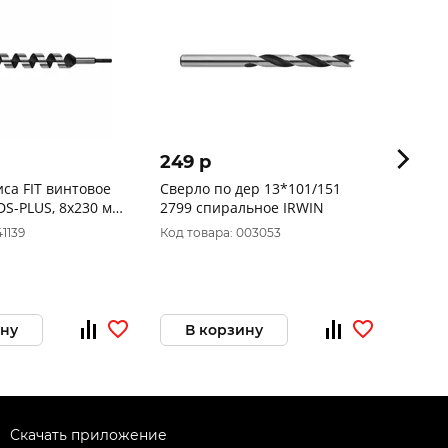
249 p
143 
са FIT винтовое
Сверло по дер 13*101/151
Сверл
DS-PLUS, 8х230 мм
2799 спиральное IRWIN
56609
41139
Код товара: 003053
Код то
ину
В корзину
В 
Скачать приложение