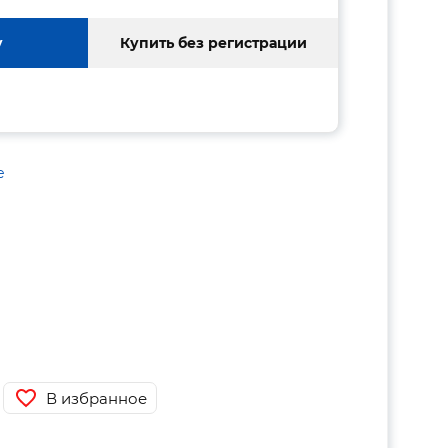
у
Купить без регистрации
е
В избранное