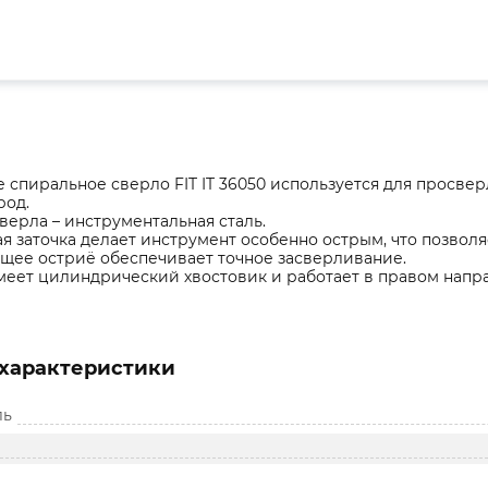
 спиральное сверло FIT IT 36050 используется для просвер
род.
верла – инструментальная сталь.
я заточка делает инструмент особенно острым, что позвол
ее остриё обеспечивает точное засверливание.
меет цилиндрический хвостовик и работает в правом напр
характеристики
ль