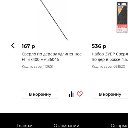
167 p
536 p
Сверло по дереву удлиненное
Набор ЗУБР Сверл
FIT 6х400 мм 36046
по дер в боксе 4,5
5шт 29421-Н5
Код товара: 110651
Код товара: 031620
В корзину
В корзину
Главная
О компании
Оформл