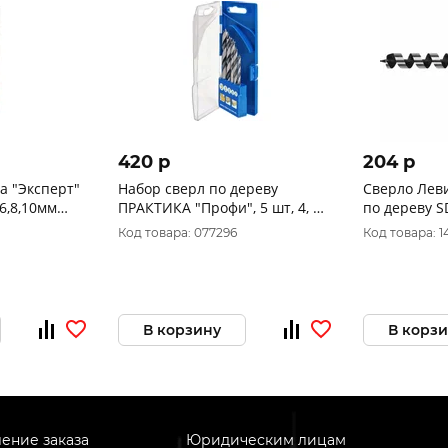
420 p
204 p
а "Эксперт"
Набор сверл по дереву
Сверло Леви
,6,8,10мм
ПРАКТИКА "Профи", 5 шт, 4, 5,
по дереву S
6, 8, 10 мм, ПРО кассета 640-
36282
Код товара: 077296
Код товара: 1
353
В корзину
В корз
ение заказа
Юридическим лицам