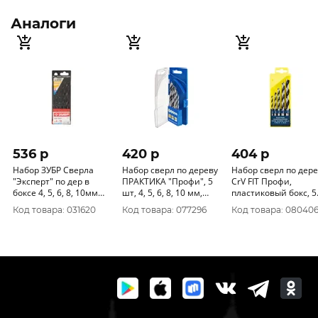
Аналоги
536 p
420 p
404 p
Набор ЗУБР Сверла
Набор сверл по дереву
Набор сверл по дере
"Эксперт" по дер в
ПРАКТИКА "Профи", 5
CrV FIT Профи,
боксе 4, 5, 6, 8, 10мм
шт, 4, 5, 6, 8, 10 мм,
пластиковый бокс, 5
5шт 29421-Н5
ПРО кассета 640-353
шт. (4-5-6-8-10 мм)
Код товара: 031620
Код товара: 077296
Код товара: 08040
36099