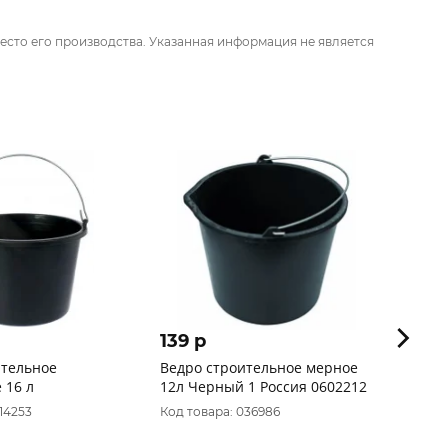
есто его производства. Указанная информация не является
139 p
234 
ительное
Ведро строительное мерное
Ведро
 16 л
12л Черный 1 Россия 0602212
усилен
резин
14253
Код товара: 036986
Код тов