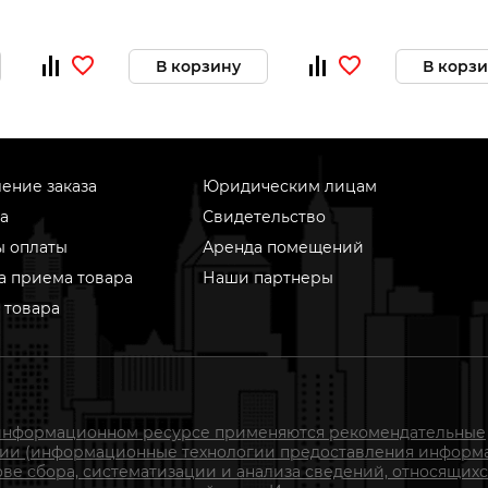
В корзину
В корз
ение заказа
Юридическим лицам
а
Свидетельство
ы оплаты
Аренда помещений
а приема товара
Наши партнеры
 товара
информационном ресурсе применяются рекомендательные
гии (информационные технологии предоставления информ
ове сбора, систематизации и анализа сведений, относящихс