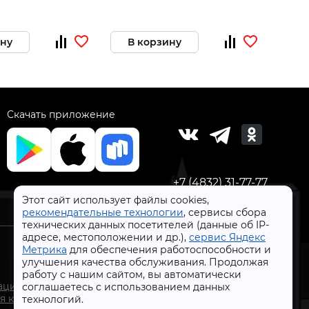
ину
В корзину
В 
Скачать приложение
+7 (4832) 31-77-77
Этот сайт использует файлы cookies,
рекомендательные технологии
, сервисы сбора
технических данных посетителей (данные об IP-
адресе, местоположении и др.),
сервис Яндекс
Метрика
для обеспечения работоспособности и
улучшения качества обслуживания. Продолжая
работу с нашим сайтом, вы автоматически
СтройлоН 1998-2026 г.
ации
соглашаетесь с использованием данных
Публичная оферта
я к
технологий.
Обработка персональных данных