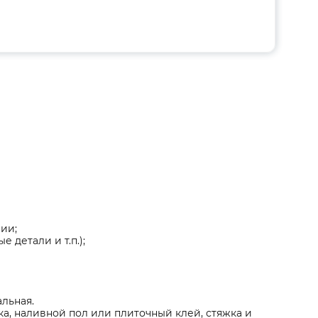
ии;
 детали и т.п.);
альная.
а, наливной пол или плиточный клей, стяжка и