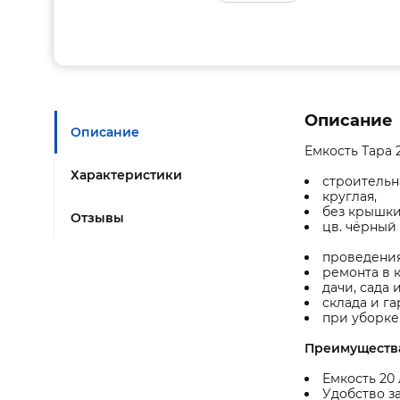
Описание
Описание
Емкость Тара 2
Характеристики
строительн
круглая,
без крышки
Отзывы
цв. чёрный 
проведения
ремонта в 
дачи, сада
склада и га
при уборке
Преимуществ
Емкость 20 
Удобство з