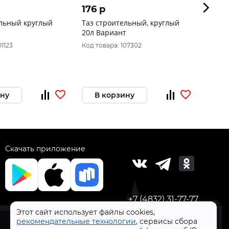
176 p
219 
ельный круглый
Таз строительный, круглый
Таз с
20л Вариант
прямо
01123
Код товара: 107302
Код то
ину
В корзину
В 
Скачать приложение
+7 (4832) 31-77-77
Этот сайт использует файлы cookies,
рекомендательные технологии
, сервисы сбора