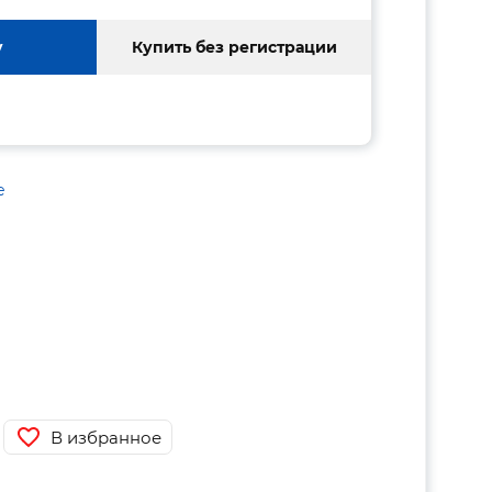
у
Купить без регистрации
е
В избранное