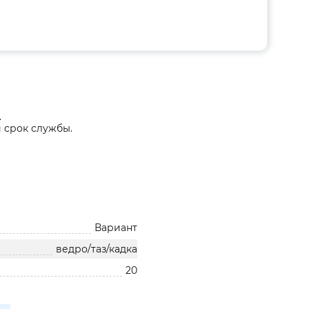
.
 срок службы.
Вариант
ведро/таз/кадка
20