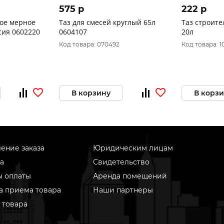
575 p
222 p
ое мерное
Таз для смесей круглый 65л
Таз строит
сия 0602220
0604107
20л
Код товара: 070492
Код товара: 1
В корзину
В корз
ение заказа
Юридическим лицам
а
Свидетельство
ы оплаты
Аренда помещений
а приема товара
Наши партнеры
 товара