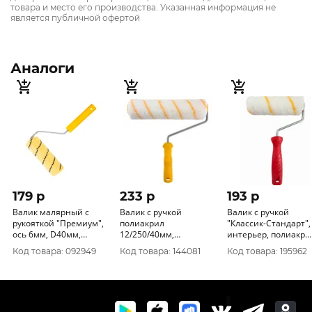
товара и место его производства. Указанная информация не
является публичной офертой
Аналоги
179 p
233 p
193 p
Валик малярный с
Валик с ручкой
Валик с ручкой
рукояткой "Премиум",
полиакрил
"Классик-Стандарт",
ось 6мм, D40мм,
12/250/40мм,
интерьер, полиакр
180мм, РемоКолор 04-
желт.нить, D6мм
12/180/40мм, D6мм,
Код товара: 092949
Код товара: 144081
Код товара: 195962
1-603
желт.нить 0210134