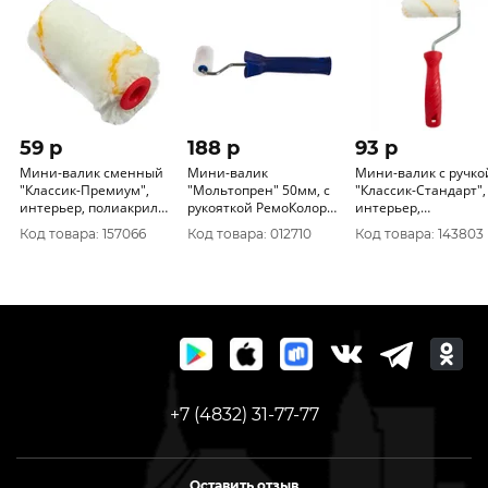
59 p
188 p
93 p
Мини-валик сменный
Мини-валик
Мини-валик с ручко
"Классик-Премиум",
"Мольтопрен" 50мм, с
"Классик-Стандарт",
интерьер, полиакрил
рукояткой РемоКолор
интерьер,
12/50/15мм, D6мм,
06-2-210
12/100/15мм, D6мм,
Код товара: 157066
Код товара: 012710
Код товара: 143803
мультикол.
желт.нить 0214152
+7 (4832) 31-77-77
Оставить отзыв