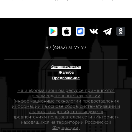
РемоКолор 04-2-625
желт.нить 0210134
+7 (4832) 31-77-77
Оставить отзыв
Жалоба
Предложение
На информационном ресурсе применяются
рекомендательные технологии
(информационные технологии предоставления
информации на основе сбора, систематизации и
анализа сведений, относящихся к
предпочтениям пользователей сети «Интернет»,
находящихся на территории Российской
Федерации)