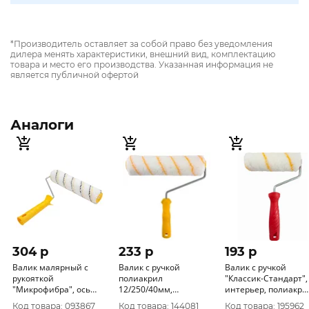
*Производитель оставляет за собой право без уведомления
дилера менять характеристики, внешний вид, комплектацию
товара и место его производства. Указанная информация не
является публичной офертой
Аналоги
304 p
233 p
193 p
Валик малярный с
Валик с ручкой
Валик с ручкой
рукояткой
полиакрил
"Классик-Стандарт",
"Микрофибра", ось
12/250/40мм,
интерьер, полиакр
6мм, D40мм, 240мм,
желт.нить, D6мм
12/180/40мм, D6мм,
Код товара: 093867
Код товара: 144081
Код товара: 195962