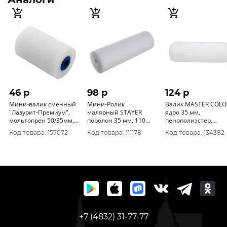
46 p
98 p
124 p
Мини-валик сменный
Мини-Ролик
Валик MASTER COLO
"Лазурит-Премиум",
малярный STAYER
ядро 35 мм,
мольтопрен 50/35мм,
поролон 35 мм, 110
пенополиэстер,
D6мм
мм, MASTER (0531-11)
мелкопористый, под 6
Код товара: 157072
Код товара: 111178
Код товара: 134382
мм ручку, желт., 100
мм 30-1022
+7 (4832) 31-77-77