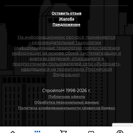
Оставить отзыв
Жалоба
Предложение
На информационном ресурсе применяются
рекомендательные технологии
(информационные технологии предоставления
информации на основе сбора, систематизации и
анализа сведений, относящихся к
предпочтениям пользователей сети «Интернет»,
находящихся на территории Российской
Федерации)
СтройлоН 1998-2026 г.
Публичная оферта
Обработка персональных данных
Политика конфиденциальности сервисов Яндекс