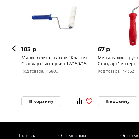
103 p
67 p
Мини-валик с ручкой "Классик-
Мини-валик с ручк
Стандарт",интерьер,12/150/15мм,
Стандарт",интерье
D6мм, желт.нить 0210153
D6мм,желт.нить 02
Код товара: 143800
Код товара: 144332
В корзину
В корзину
Главная
О компании
Оформл