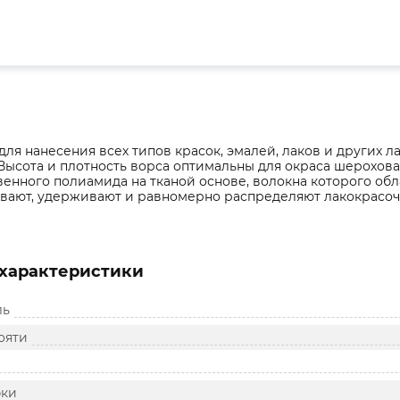
ля нанесения всех типов красок, эмалей, лаков и других 
Высота и плотность ворса оптимальны для окраса шерохова
енного полиамида на тканой основе, волокна которого об
вают, удерживают и равномерно распределяют лакокрасоч
характеристики
ль
ояти
бки