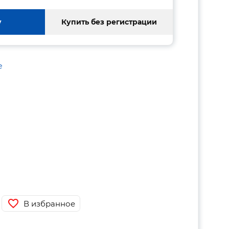
у
Купить без регистрации
е
В избранное