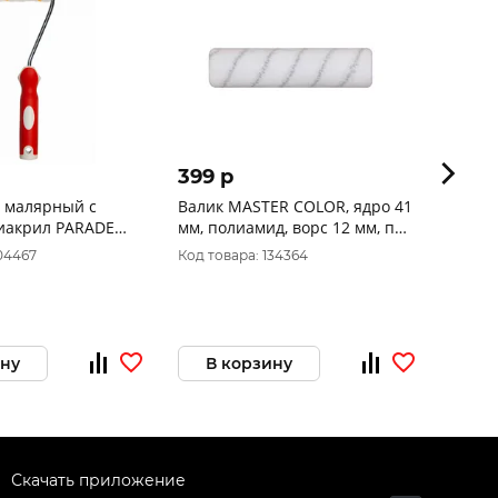
399 p
170 
 малярный с
Валик MASTER COLOR, ядро 41
Валик
лиакрил PARADE
мм, полиамид, ворс 12 мм, под
Korvu
м 7105014
8 мм ручку, 180 мм 30-0736
03061
104467
Код товара: 134364
Код то
ину
В корзину
В 
Скачать приложение