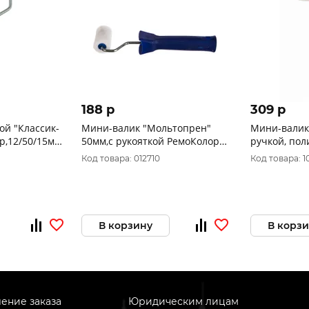
188 p
309 p
ой "Классик-
Мини-валик "Мольтопрен"
Мини-валик
р,12/50/15мм,
50мм,с рукояткой РемоКолор
ручкой, по
10150
06-2-210
11/15/100 м
Код товара: 012710
Код товара: 
В корзину
В корз
ение заказа
Юридическим лицам