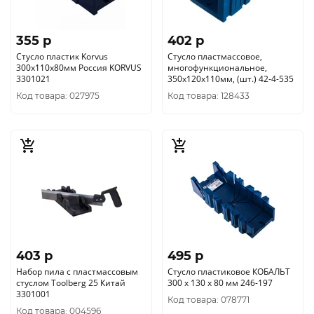
355 p
402 p
Стусло пластик Korvus
Стусло пластмассовое,
300х110х80мм Россия KORVUS
многофункциональное,
3301021
350х120х110мм, (шт.) 42-4-535
Код товара: 027975
Код товара: 128433
403 p
495 p
Набор пила с пластмассовым
Стусло пластиковое КОБАЛЬТ
стуслом Toolberg 25 Китай
300 x 130 х 80 мм 246-197
3301001
Код товара: 078771
Код товара: 004596