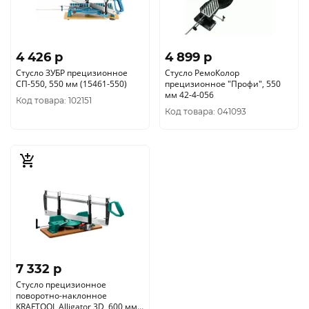
4 426 p
4 899 p
Стусло ЗУБР прецизионное
Стусло РемоКолор
СП-550, 550 мм (15461-550)
прецизионное "Профи", 550
мм 42-4-056
Код товара: 102151
Код товара: 041093
7 332 p
Стусло прецизионное
поворотно-наклонное
KRAFTOOL Alligator 3D, 600 мм,