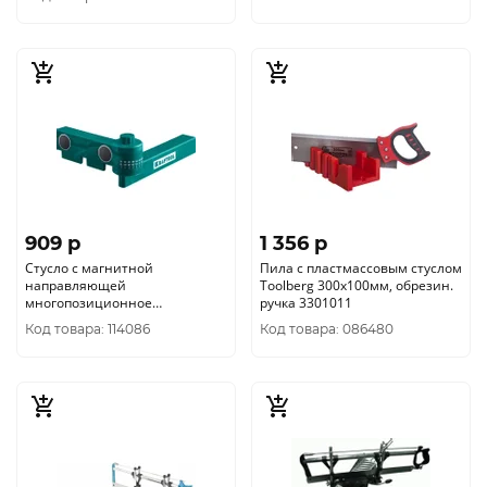
909 p
1 356 p
Стусло с магнитной
Пила с пластмассовым стуслом
направляющей
Toolberg 300х100мм, обрезин.
многопозиционное
ручка 3301011
поворотное KRAFTOOL
Код товара: 114086
Код товара: 086480
UNIVERSAL12 углов
15°-180°15388