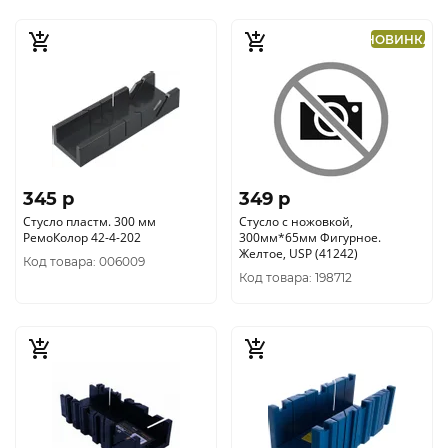
НОВИНКА
345 p
349 p
Стусло пластм. 300 мм
Стусло с ножовкой,
РемоКолор 42-4-202
300мм*65мм Фигурное.
Желтое, USP (41242)
Код товара: 006009
Код товара: 198712