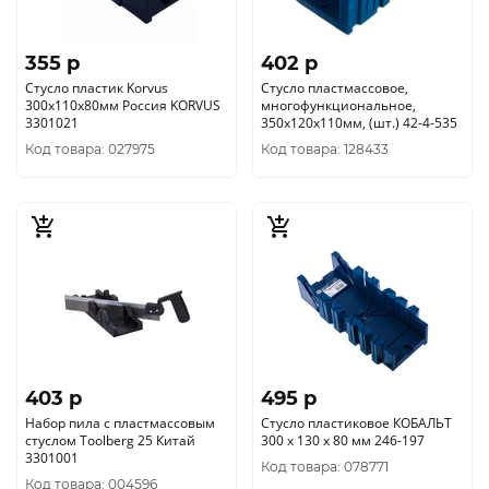
355 p
402 p
Стусло пластик Korvus
Стусло пластмассовое,
300х110х80мм Россия KORVUS
многофункциональное,
3301021
350х120х110мм, (шт.) 42-4-535
Код товара: 027975
Код товара: 128433
403 p
495 p
Набор пила с пластмассовым
Стусло пластиковое КОБАЛЬТ
стуслом Toolberg 25 Китай
300 x 130 х 80 мм 246-197
3301001
Код товара: 078771
Код товара: 004596