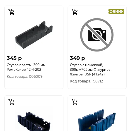
НОВИНКА
345 p
349 p
Стусло пластм. 300 мм
Стусло с ножовкой,
РемоКолор 42-4-202
300мм*65мм Фигурное.
Желтое, USP (41242)
Код товара: 006009
Код товара: 198712