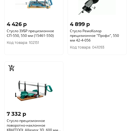
4 426 p
4 899 p
Стусло ЗУБР прецизионное
Стусло РемоКолор
СП-550, 550 мм (15461-550)
прецизионное "Профи", 550
мм 42-4-056
Код товара: 102151
Код товара: 041093
7 332 p
Стусло прецизионное
поворотно-наклонное
KRAFTOOL Alligator 3D, 600 мм,