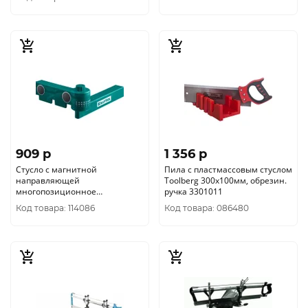
909 p
1 356 p
Стусло с магнитной
Пила с пластмассовым стуслом
направляющей
Toolberg 300х100мм, обрезин.
многопозиционное
ручка 3301011
поворотное KRAFTOOL
Код товара: 114086
Код товара: 086480
UNIVERSAL12 углов
15°-180°15388