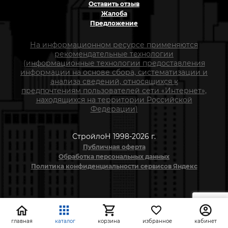
Оставить отзыв
Жалоба
Предложение
На информационном ресурсе применяются
рекомендательные технологии
(информационные технологии предоставления
информации на основе сбора, систематизации и
анализа сведений, относящихся к
предпочтениям пользователей сети «Интернет»,
находящихся на территории Российской
Федерации)
СтройлоН 1998-2026 г.
Публичная оферта
Обработка персональных данных
Политика конфиденциальности сервисов Яндекс
главная
каталог
корзина
избранное
кабинет