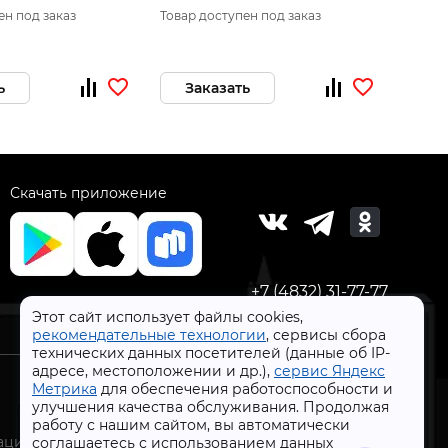
ен под заказ
Товар доступен под заказ
Товар 
ь
Заказать
За
Скачать приложение
+7 (4832) 31-77-77
Этот сайт использует файлы cookies,
рекомендательные технологии
, сервисы сбора
технических данных посетителей (данные об IP-
адресе, местоположении и др.),
сервис Яндекс
Метрика
для обеспечения работоспособности и
улучшения качества обслуживания. Продолжая
работу с нашим сайтом, вы автоматически
СтройлоН 1998-2026 г.
ации
соглашаетесь с использованием данных