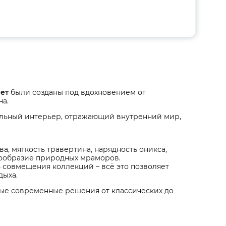
рет
были созданы под вдохновением от
на.
уальный интерьер, отражающий внутренний мир,
а, мягкость травертина, нарядность оникса,
знообразие природных мраморов.
 совмещения коллекций – всё это позволяет
дыха.
е современные решения от классических до