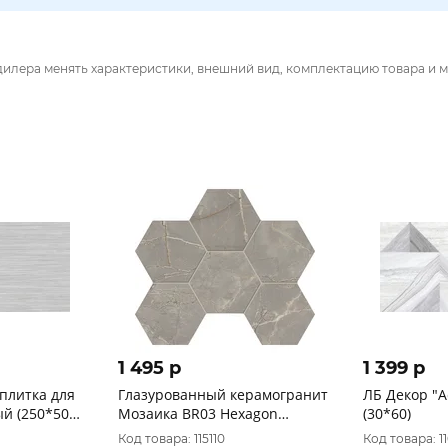
дилера менять характеристики, внешний вид, комплектацию товара и м
1 495 p
1 399 p
плитка для
Глазурованный керамогранит
ЛБ Декор "А
й (250*500)
Мозаика BR03 Hexagon
(30*60)
25x28,5 непол. (Без
Код товара: 115110
Код товара: 1