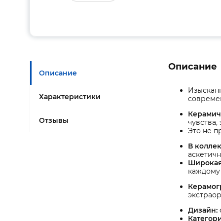
Описание
Описание
Изыскан
Характеристики
современ
Керамич
Отзывы
чувства,
Это не п
В колле
аскетичн
Широкая
каждому 
Керамог
экстраор
Дизайн:
Категори