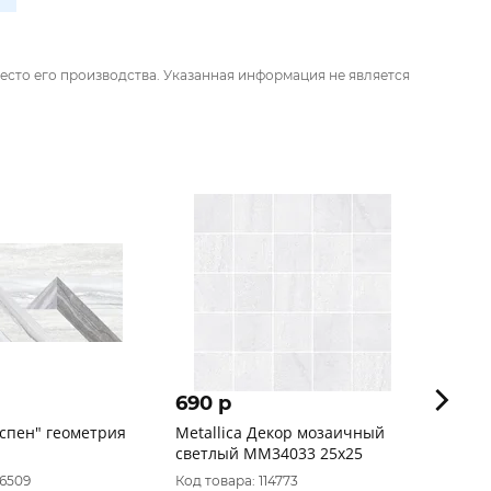
есто его производства. Указанная информация не является
690 p
1 08
спен" геометрия
Metallica Декор мозаичный
Керам
светлый MM34033 25х25
LN02/
(Без 
16509
Код товара: 114773
Код тов