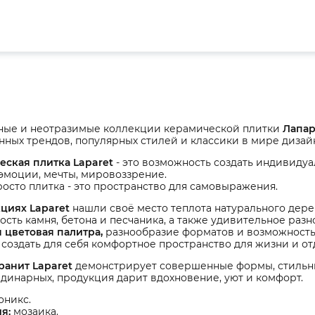
ные и неотразимые коллекции керамической плитки
Лапа
ных трендов, популярных стилей и классики в мире дизай
еская плитка Laparet
- это возможность создать индивид
 эмоции, мечты, мировоззрение.
росто плитка - это пространство для самовыражения.
кциях Laparet
нашли своё место теплота натурального дерев
ость камня, бетона и песчаника, а также удивительное ра
 цветовая палитра,
разнообразие форматов и возможность
создать для себя комфортное пространство для жизни и от
ранит Laparet
демонстрирует совершенные формы, стильны
динарных, продукция дарит вдохновение, уют и комфорт.
оникс.
я:
мозаика.