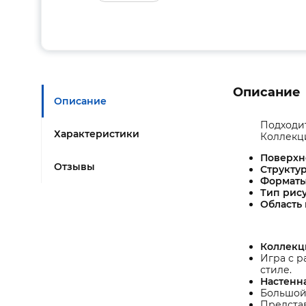
Описание
Описание
Подходит
Характеристики
Коллекци
Поверхн
Отзывы
Структу
Формат
Тип рису
Область
Коллекци
Игра с р
стиле.
Настенн
Большой
Представ