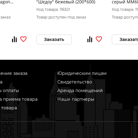
xagon
"Шедоу" бежевый (200*600)
серый MM60
з
Код товара: 116321
Код товара: 1
 заказ
Товар доступен под заказ
Товар доступ
Заказать
Заказат
ение заказа
Юридическим лицам
а
Свидетельство
ы оплаты
Аренда помещений
а приема товара
Наши партнеры
 товара