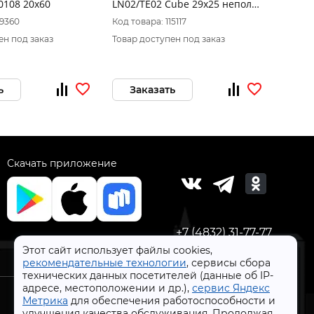
108 20х60
LN02/TE02 Cube 29x25 непол.
"Шедо
(Без характеристики)
(200*6
19360
Код товара: 115117
Код то
ен под заказ
Товар доступен под заказ
Товар 
ь
Заказать
За
Скачать приложение
+7 (4832) 31-77-77
Этот сайт использует файлы cookies,
рекомендательные технологии
, сервисы сбора
технических данных посетителей (данные об IP-
адресе, местоположении и др.),
сервис Яндекс
Метрика
для обеспечения работоспособности и
улучшения качества обслуживания. Продолжая