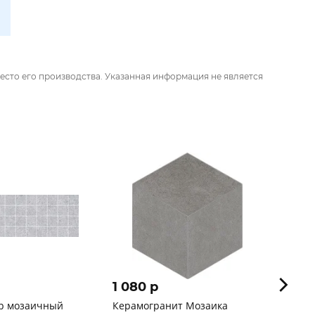
есто его производства. Указанная информация не является
1 080 p
754 
р мозаичный
Керамогранит Мозаика
ЛБ Ке