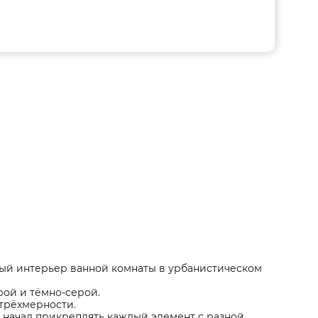
ный интерьер ванной комнаты в урбанистическом
рой и тёмно-серой.
трёхмерности.
и начал прикреплять каждый элемент с разной