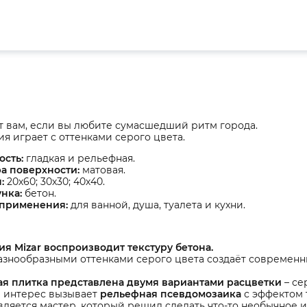
 вам, если вы любите сумасшедший ритм города.
я играет с оттенками серого цвета.
ость:
гладкая и рельефная.
ра поверхности:
матовая.
ы:
20х60; 30х30; 40х40.
нка:
бетон.
 применения:
для ванной, душа, туалета и кухни.
я Mizar воспроизводит текстуру бетона.
азнообразными оттенками серого цвета создаёт современ
ая плитка представлена двумя вариантами расцветки
– се
 интерес вызывает
рельефная псевдомозаика
с эффектом 
ляется мастер, который решил сделать что-то необычное 