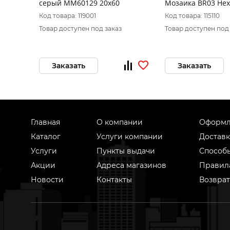
серый MM60129 20х60
Мозаика BR03 He
25x28,5 непол. (Бе
Код товара: 119001
Код товара: 115110
характеристики)
Товар доступен под заказ
Товар доступен под
Заказать
Заказать
Главная
О компании
Оформл
Каталог
Услуги компании
Доставк
Услуги
Пункты выдачи
Способ
Акции
Адреса магазинов
Правил
Новости
Контакты
Возврат