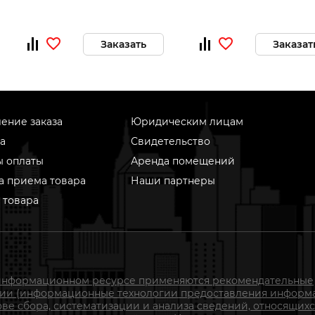
Заказать
Заказат
ение заказа
Юридическим лицам
а
Свидетельство
ы оплаты
Аренда помещений
а приема товара
Наши партнеры
 товара
информационном ресурсе применяются рекомендательные
гии (информационные технологии предоставления информ
ове сбора, систематизации и анализа сведений, относящихс