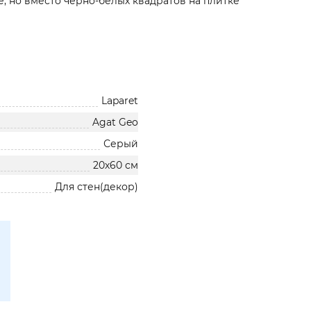
 но вместо чёрно-белых квадратов на плитке
Laparet
Agat Geo
Серый
20х60 см
Для стен(декор)