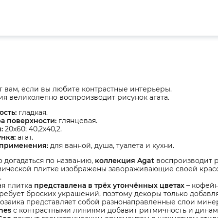
 вам, если вы любите контрастные интерьеры.
я великолепно воспроизводит рисунок агата.
ость:
гладкая.
ра поверхности:
глянцевая.
:
20х60; 40,2х40,2.
нка:
агат.
 применения:
для ванной, душа, туалета и кухни.
о догадаться по названию,
коллекция Agat
воспроизводит р
мической плитке изображены завораживающие своей крас
.
я плитка
представлена в трёх утончённых цветах
– кофейн
требует броских украшений, поэтому декоры только добав
озаика представляет собой разнонаправленные слои мине
nes
с контрастными линиями добавит ритмичность и динам