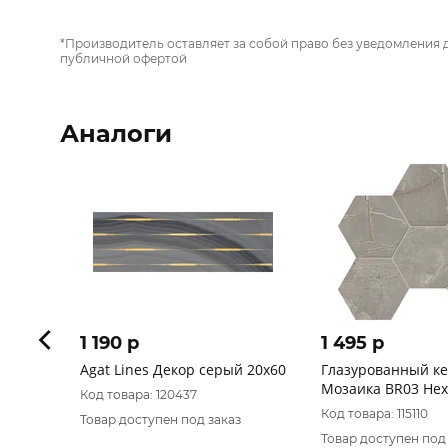
*Производитель оставляет за собой право без уведомления 
публичной офертой
Аналоги
1 190 p
1 495 p
Agat Lines Декор серый 20х60
Глазурованный к
Мозаика BR03 He
Код товара: 120437
25x28,5 непол. (Бе
Код товара: 115110
Товар доступен под заказ
характеристики)
Товар доступен под