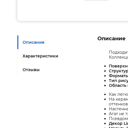
Описание
Описание
Подходит
Характеристики
Коллекци
Поверхн
Отзывы
Структу
Форматы
Тип рису
Область
Как легк
На кера
оттенков
Настенна
Агат не 
Псевдом
Декор Li