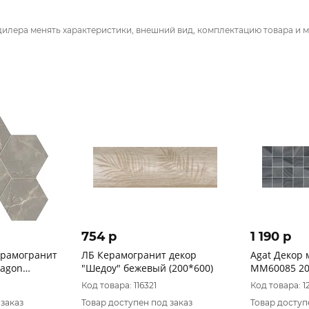
дилера менять характеристики, внешний вид, комплектацию товара и м
754 p
1 190 p
ерамогранит
ЛБ Керамогранит декор
Agat Декор
xagon
"Шедоу" бежевый (200*600)
MM60085 20
з
Код товара: 116321
Код товара: 
 заказ
Товар доступен под заказ
Товар доступ