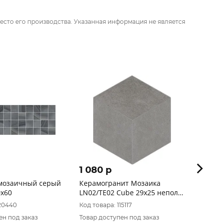
есто его производства. Указанная информация не является
1 080 p
754 
 мозаичный серый
Керамогранит Мозаика
ЛБ Ке
х60
LN02/TE02 Cube 29x25 непол.
"Шедо
(Без характеристики)
(200*6
120440
Код товара: 115117
Код то
ен под заказ
Товар доступен под заказ
Товар 