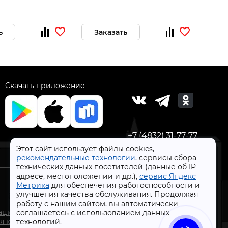
ь
Заказать
За
Скачать приложение
+7 (4832) 31-77-77
Этот сайт использует файлы cookies,
рекомендательные технологии
, сервисы сбора
технических данных посетителей (данные об IP-
адресе, местоположении и др.),
сервис Яндекс
Метрика
для обеспечения работоспособности и
улучшения качества обслуживания. Продолжая
работу с нашим сайтом, вы автоматически
СтройлоН 1998-2026 г.
ации
соглашаетесь с использованием данных
Публичная оферта
я к
технологий.
Обработка персональных данных