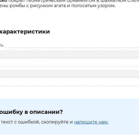
Geo
покрыт геометрическим орнаментом в шахматном стиле,
ны ромбы с рисунком агата и полосатым узором.
характеристики
ль
ошибку в описании?
текст с ошибкой, скопируйте и
напишите нам.