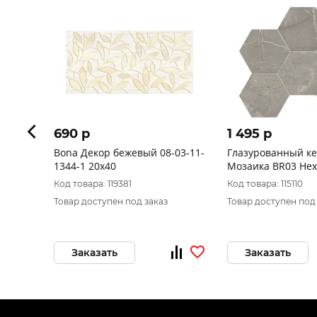
690 p
1 495 p
Bona Декор бежевый 08-03-11-
Глазурованный к
1344-1 20х40
Мозаика BR03 He
25x28,5 непол. (Бе
Код товара: 119381
Код товара: 115110
характеристики)
Товар доступен под заказ
Товар доступен под
Заказать
Заказать