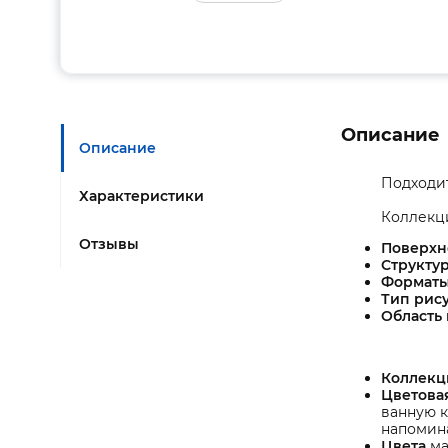
Описание
Описание
Подходит
Характеристики
Коллекци
Отзывы
Поверхн
Структур
Формат
Тип рису
Область
Коллекц
Цветова
ванную к
напомина
Цвета
ма