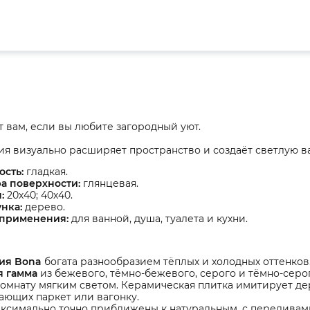
 вам, если вы любите загородный уют.
я визуально расширяет пространство и создаёт светлую в
ость:
гладкая.
а поверхности:
глянцевая.
ы:
20х40; 40х40.
нка:
дерево.
 применения:
для ванной, душа, туалета и кухни.
ия Bona
богата разнообразием тёплых и холодных оттенков
я гамма
из бежевого, тёмно-бежевого, серого и тёмно-серо
омнату мягким светом. Керамическая плитка имитирует де
ющих паркет или вагонку.
ксимально точно приближены к натуральным, с переливам