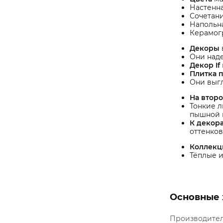
Настенна
Сочетани
Напольна
Керамогр
Декоры
Они наде
Декор If
Плитка п
Они выгл
На втор
Тонкие л
пышной 
К декор
оттенков
Коллекц
Тёплые и
Основные 
Производите