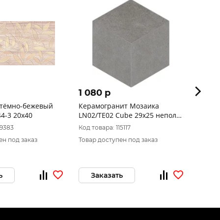
1 080 p
1 29
 тёмно-бежевый
Керамогранит Мозаика
ЛБ ДЕ
44-3 20х40
LN02/TE02 Cube 29x25 непол.
Пэчво
(Без характеристики)
19383
Код товара: 115117
Код то
ен под заказ
Товар доступен под заказ
Товар 
ь
Заказать
За