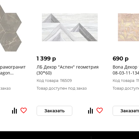
1 399 p
690 p
ерамогранит
ЛБ Декор "Аспен" геометрия
Bona Декор
xagon
(30*60)
08-03-11-13
з
Код товара: 116509
Код товара: 1
 заказ
Товар доступен под заказ
Товар доступ
Заказать
Заказат