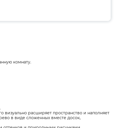
анную комнату.
.
го визуально расширяет пространство и наполняет
рево в виде сложенных вместе досок,
и оттенков и природными рисунками.