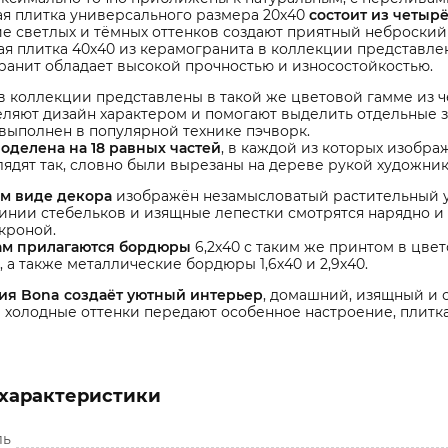
я плитка универсального размера 20х40
состоит из четыр
е светлых и тёмных оттенков создают приятный неброский 
я плитка 40х40 из керамогранита в коллекции представле
анит обладает высокой прочностью и износостойкостью.
в коллекции представлены в такой же цветовой гамме из чет
ляют дизайн характером и помогают выделить отдельные з
выполнен в популярной технике пэчворк.
оделена на 18 равных частей
, в каждой из которых изобра
ядят так, словно были вырезаны на дереве рукой художник
ом виде декора
изображён незамысловатый растительный у
инии стебельков и изящные лепестки смотрятся нарядно и
кроной.
ам прилагаются бордюры
6,2х40 с таким же принтом в цве
, а также металлические бордюры 1,6х40 и 2,9х40.
ия Bona создаёт уютный интерьер
, домашний, изящный и 
 холодные оттенки передают особенное настроение, плитк
характеристики
ль