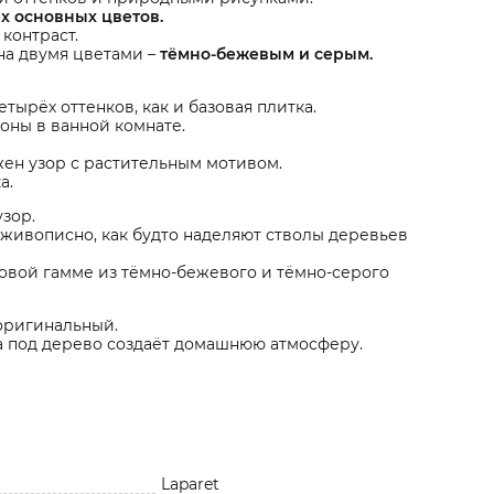
ёх основных цветов.
контраст.
на двумя цветами –
тёмно-бежевым и серым.
ырёх оттенков, как и базовая плитка.
оны в ванной комнате.
жен узор с растительным мотивом.
а.
зор.
 живописно, как будто наделяют стволы деревьев
товой гамме из тёмно-бежевого и тёмно-серого
оригинальный.
а под дерево создаёт домашнюю атмосферу.
Laparet