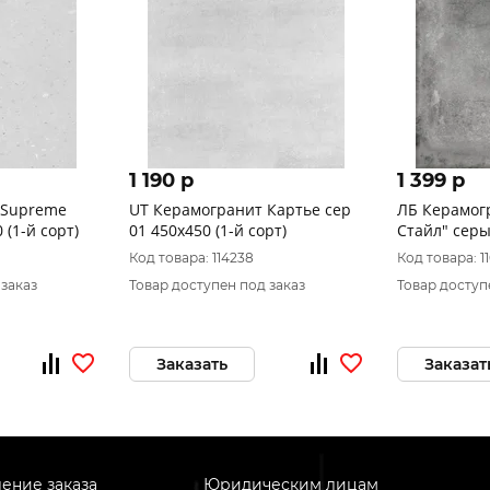
1 190 p
1 399 p
 Supreme
UT Керамогранит Картье сер
ЛБ Керамог
 (1-й сорт)
01 450х450 (1-й сорт)
Стайл" серы
1сорт NEW
Код товара: 114238
Код товара: 1
 заказ
Товар доступен под заказ
Товар доступ
Заказать
Заказат
ение заказа
Юридическим лицам