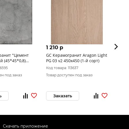
1 210 p
1 50
ранит "Цемент
GC Керамогранит Aragon Light
UT Ке
й (45*45*0,8)
PG 03 v2 450х450 (1-й сорт)
450х45
16595
Код товара: 113637
Код то
ен под заказ
Товар доступен под заказ
Товар 
ь
Заказать
За
Скачать приложение