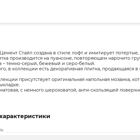
Цемент Стайл создана в стиле лофт и имитирует потертые,
итка производится на пуансоне, повторяющем нарочито гру
а – темно-серый, бежевый и серо-белый.
го, в коллекции есть декоративная плитка, продающаяся в 
ллекции присутствует оригинальная напольная мозаика, кот
ыкладке.
 матовая, с немного шероховатой, анти-скользящей поверхн
характеристики
ль