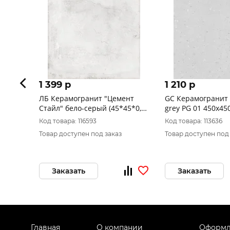
1 399 p
1 210 p
ЛБ Керамогранит "Цемент
GC Керамогранит
Стайл" бело-серый (45*45*0,8)
grey PG 01 450х450
1сорт NEW
Код товара: 116593
Код товара: 113636
Товар доступен под заказ
Товар доступен под
Заказать
Заказать
Главная
О компании
Оформл