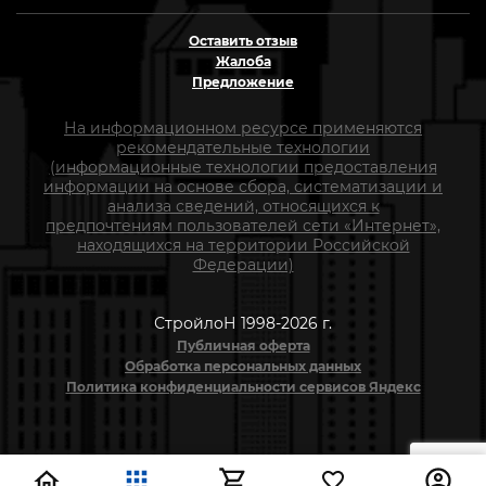
Оставить отзыв
Жалоба
Предложение
На информационном ресурсе применяются
рекомендательные технологии
(информационные технологии предоставления
информации на основе сбора, систематизации и
анализа сведений, относящихся к
предпочтениям пользователей сети «Интернет»,
находящихся на территории Российской
Федерации)
СтройлоН 1998-2026 г.
Публичная оферта
Обработка персональных данных
Политика конфиденциальности сервисов Яндекс