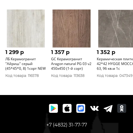
1 299 p
1 357 p
1 352 p
ЛБ Керамогранит
GC Керамогранит
Керамическая плит
"Айриш" серый
Aragon natural PG 03 v2
42*42 HYGGE MOCC
(45*45*0, 8) 1сорт NEW
450х450 (1-й сорт)
63, 96 кв.м 1с
Код товара: 116578
Код товара: 113638
Код товара: 047349
+7 (4832) 31-77-77