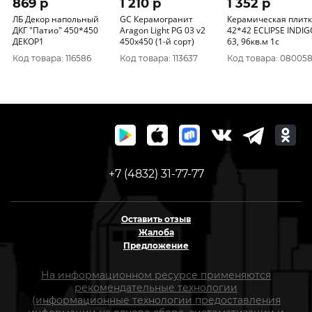
869 p
1 210 p
1 352 p
ЛБ Декор напольный
GC Керамогранит
Керамическая плит
ДКГ "Патио" 450*450
Aragon Light PG 03 v2
42*42 ECLIPSE INDIG
ДЕКОР1
450х450 (1-й сорт)
63, 96кв.м 1с
Код товара: 116586
Код товара: 113637
Код товара: 08005
+7 (4832) 31-77-77
Оставить отзыв
Жалоба
Предложение
На информационном ресурсе применяются
рекомендательные технологии
(информационные технологии предоставления