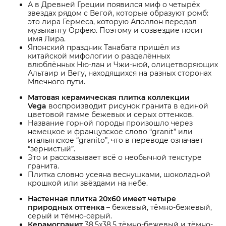
А в Древней Греции появился миф о четырёх
звездах рядом с Вегой, которые образуют ромб:
это лира Гермеса, которую Аполлон передал
музыканту Орфею. Поэтому и созвездие носит
имя Лира.
Японский праздник Танабата пришёл из
китайской мифологии о разделённых
влюблённых Ню-лан и Чжи-нюй, олицетворяющих
Альтаир и Вегу, находящихся на разных сторонах
Млечного пути.
Матовая керамическая плитка коллекции
Vega
воспроизводит рисунок гранита в единой
цветовой гамме бежевых и серых оттенков.
Название горной породы произошло через
немецкое и французское слово “granit” или
итальянское “granito”, что в переводе означает
“зернистый”.
Это и рассказывает всё о необычной текстуре
гранита.
Плитка словно усеяна веснушками, шоколадной
крошкой или звёздами на небе.
Настенная плитка 20х60 имеет четыре
природных оттенка
– бежевый, тёмно-бежевый,
серый и тёмно-серый.
Керамогранит
38,5х38,5 тёмно-бежевый и тёмно-