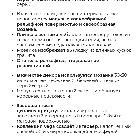
серый.
В качестве облицовочного материала также
используется
модуль с волнообразной
рельефной поверхностью и своеобразная
мозаика.
Плитка с волнами
добавляет атмосферу покоя и в
то же время постоянного движения, но без
спешки, словно лодка качается на волнах.
Мозаика изображает
выкладку из длинных кусков
гранита.
Она тоже рельефная, что делает её
реалистичной.
В качестве декора используется мозаика
30х30
из микса тёмно-бежевый+бежевый и тёмно-
серый+серый.
Модуль создаст выгодный акцент и облицует
неровные поверхности.
Завершённость
дизайну придатут
металлизированные
золотистый и серебристый бордюры 0,8х60 с
матовой поверхностью.
Коллекция Vega создаёт интерьер,
наполненный
спокойной и умиротворяющей атмосферой.