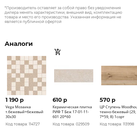
*Производитель оставляет за собой право без уведомления
дилера менять характеристики, внешний вид, комплектацию
товара и место его производства. Указанная информация не
является публичной офертой
Аналоги
1 190 p
610 p
570 p
Vega Мозаика
Керамическая плитка
ЦР Ступень Woodho
т.бежевый+бежевый
РИФ Т Беж 17-01-11-
темно-бежевый (29,
30х30
601 20*60
7*59, 8) 1сорт
Код товара: 114727
Код товара: 029509
Код товара: 113998