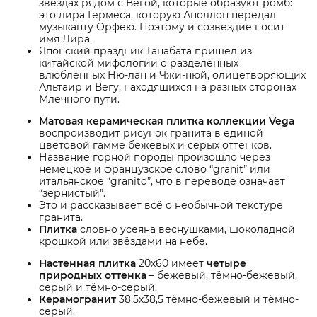
звездах рядом с Вегой, которые образуют ромб:
это лира Гермеса, которую Аполлон передал
музыканту Орфею. Поэтому и созвездие носит
имя Лира.
Японский праздник Танабата пришёл из
китайской мифологии о разделённых
влюблённых Ню-лан и Чжи-нюй, олицетворяющих
Альтаир и Вегу, находящихся на разных сторонах
Млечного пути.
Матовая керамическая плитка коллекции Vega
воспроизводит рисунок гранита в единой
цветовой гамме бежевых и серых оттенков.
Название горной породы произошло через
немецкое и французское слово “granit” или
итальянское “granito”, что в переводе означает
“зернистый”.
Это и рассказывает всё о необычной текстуре
гранита.
Плитка
словно усеяна веснушками, шоколадной
крошкой или звёздами на небе.
Настенная плитка
20х60 имеет
четыре
природных оттенка
– бежевый, тёмно-бежевый,
серый и тёмно-серый.
Керамогранит
38,5х38,5 тёмно-бежевый и тёмно-
серый.