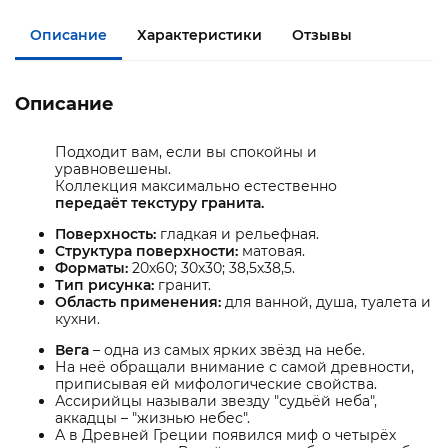
Описание
Характеристики
Отзывы
Описание
Подходит вам, если вы спокойны и
уравновешены.
Коллекция максимально естественно
передаёт текстуру гранита.
Поверхность:
гладкая и рельефная.
Структура поверхности:
матовая.
Форматы:
20х60; 30х30; 38,5х38,5.
Тип рисунка:
гранит.
Область применения:
для ванной, душа, туалета и
кухни.
Вега
– одна из самых ярких звёзд на небе.
На неё обращали внимание с самой древности,
приписывая ей мифологические свойства.
Ассирийцы называли звезду "судьёй неба",
аккадцы – "жизнью небес".
А в Древней Греции появился миф о четырёх