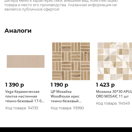
дилера менять характеристики, внешний вид, комплектацию
товара и место его производства. Указанная информация не
является публичной офертой
Аналоги
1 390 p
1 190 p
1 423 p
Vega Керамическая
ЦР Мозайка
Мозаика 30*30 APUL
плитка настенная
Woodhouse ирис
ORO MOSAIC 11 шт
тёмно-бежевый 17-01-
темно-бежевый
Код товара: 114549
11-488 20х60
(30*30) 1сорт
Код товара: 114735
Код товара: 113990