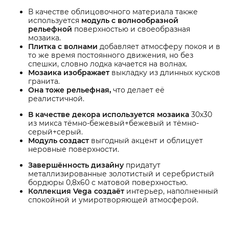
В качестве облицовочного материала также
используется
модуль с волнообразной
рельефной
поверхностью и своеобразная
мозаика.
Плитка с волнами
добавляет атмосферу покоя и в
то же время постоянного движения, но без
спешки, словно лодка качается на волнах.
Мозаика изображает
выкладку из длинных кусков
гранита.
Она тоже рельефная,
что делает её
реалистичной.
В качестве декора используется мозаика
30х30
из микса тёмно-бежевый+бежевый и тёмно-
серый+серый.
Модуль создаст
выгодный акцент и облицует
неровные поверхности.
Завершённость дизайну
придатут
металлизированные золотистый и серебристый
бордюры 0,8х60 с матовой поверхностью.
Коллекция Vega создаёт
интерьер, наполненный
спокойной и умиротворяющей атмосферой.