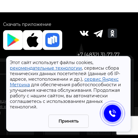
Скачать приложение
+7 (4832) 31-77-77
Этот сайт использует файлы cookies,
рекомендательные технологии
, сервисы сбора
технических данных посетителей (данные об IP-
адресе, местоположении и др.),
сервис Яндекс
Метрика
для обеспечения работоспособности и
улучшения качества обслуживания. Продолжая
работу с нашим сайтом, вы автоматически
СтройлоН 1998-2026 г.
ации
соглашаетесь с использованием данных
Публичная оферта
я к
технологий.
Обработка персональных данных
а
Политика конфиденциальности сервисов Яндекс
Принять