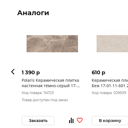
Аналоги
1 390 p
610 p
Polaris Керамическая плитка
Керамическая пли
настенная тёмно-серый 17-
Беж 17-01-11-601 
01-06-492 20х60
Код товара: 114723
Код товара: 029509
Товар доступен под заказ
Заказать
В корзину