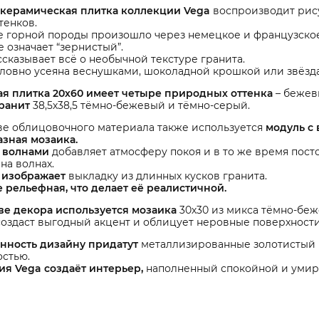
 керамическая плитка коллекции Vega
воспроизводит рис
тенков.
 горной породы произошло через немецкое и французское сл
 означает “зернистый”.
ссказывает всё о необычной текстуре гранита.
ловно усеяна веснушками, шоколадной крошкой или звёзда
ая плитка 20х60 имеет четыре природных оттенка
– бежев
ранит
38,5х38,5 тёмно-бежевый и тёмно-серый.
ве облицовочного материала также используется
модуль с 
азная мозаика.
с волнами
добавляет атмосферу покоя и в то же время пост
 на волнах.
 изображает
выкладку из длинных кусков гранита.
 рельефная, что делает её реалистичной.
тве декора используется мозаика
30х30 из микса тёмно-б
оздаст выгодный акцент и облицует неровные поверхности
нность дизайну придатут
металлизированные золотистый 
остью.
ия Vega создаёт интерьер,
наполненный спокойной и уми