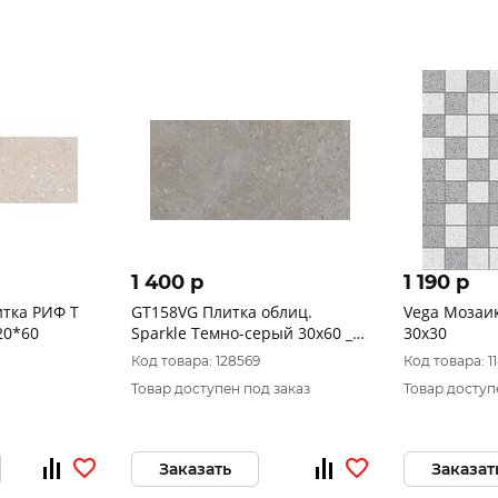
1 400 p
1 190 p
тка РИФ Т
GT158VG Плитка облиц.
Vega Мозаи
20*60
Sparkle Темно-серый 30x60 _
30х30
1\58,32
Код товара: 128569
Код товара: 1
Товар доступен под заказ
Товар доступ
Заказать
Заказат