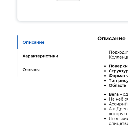
Описание
Описание
Подходит
Характеристики
Коллекци
Поверхн
Отзывы
Структур
Формат
Тип рис
Область
Вега
– о
На неё о
Ассирийц
А в Древ
которую 
Японски
олицетво