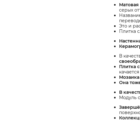
Матовая
серых от
Название
переводе
Это и ра
Плитка с
Настенн
Керамог
В качест
своеобр
Плитка 
качается
Мозаика
Она тоже
В качес
Модуль с
Завершё
поверхн
Коллекц