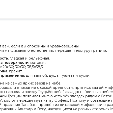
 вам, если вы спокойны и уравновешены.
я максимально естественно передаёт текстуру гранита.
ость:
гладкая и рельефная.
а поверхности:
матовая.
ы:
20х60; 30х30; 38,5х38,5.
унка:
гранит.
 применения:
для ванной, душа, туалета и кухни.
дна из самых ярких звёзд на небе.
бращали внимание с самой древности, приписывая ей миф
ы называли звезду "судьёй неба", аккадцы – "жизнью небес"
ней Греции появился миф о четырёх звездах рядом с Вегой,
Аполлон передал музыканту Орфею. Поэтому и созвездие н
й праздник Танабата пришёл из китайской мифологии о ра
ряющих Альтаир и Вегу, находящихся на разных сторонах М