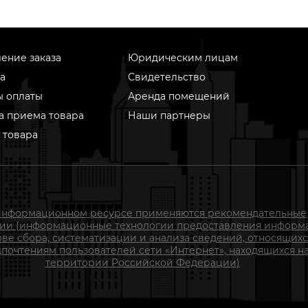
ение заказа
Юридическим лицам
а
Свидетельство
ы оплаты
Аренда помещений
а приема товара
Наши партнеры
 товара
информационном ресурсе применяются рекомендательные
гии (информационные технологии предоставления информ
ове сбора, систематизации и анализа сведений, относящихс
почтениям пользователей сети «Интернет», находящихся н
территории Российской Федерации)