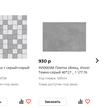
930 p
1 39
ка т.серый+серый
9VI0069M Плитка облиц. Vision
Vega 
Темно-серый 40*27 _ 1 \77,76
насте
20х60
14728
Код товара: 128544
Код то
ен под заказ
Товар доступен под заказ
Товар 
ь
Заказать
За