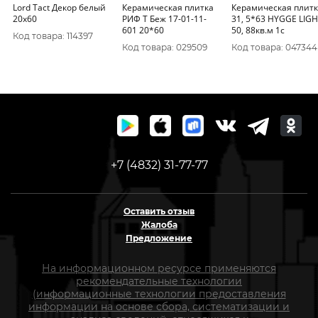
Lord Tact Декор белый
Керамическая плитка
Керамическая плит
20х60
РИФ Т Беж 17-01-11-
31, 5*63 HYGGE LIG
601 20*60
50, 88кв.м 1с
Код товара: 114397
Код товара: 029509
Код товара: 047344
+7 (4832) 31-77-77
Оставить отзыв
Жалоба
Предложение
На информационном ресурсе применяются
рекомендательные технологии
(информационные технологии предоставления
информации на основе сбора, систематизации и