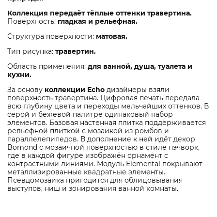
Коллекция передаёт тёплые оттенки травертина.
Поверхность:
гладкая и рельефная.
Структура поверхности:
матовая.
Тип рисунка:
травертин.
Область применения:
для ванной, душа, туалета и
кухни.
За основу
коллекции Echo
дизайнеры взяли
поверхность травертина. Цифровая печать передала
всю глубину цвета и переходы мельчайших оттенков. В
серой и бежевой палитре одинаковый набор
элементов. Базовая настенная плитка поддерживается
рельефной плиткой с мозаикой из ромбов и
параллелепипедов. В дополнение к ней идёт декор
Bomond с мозаичной поверхностью в стиле пэчворк,
где в каждой фигуре изображён орнамент с
контрастными линиями. Модуль Elemental покрывают
металлизированные квадратные элементы.
Псевдомозаика пригодится для облицовывания
выступов, ниш и зонирования ванной комнаты.