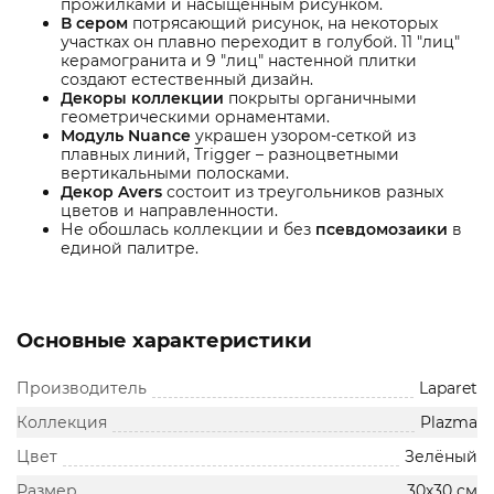
прожилками и насыщенным рисунком.
В сером
потрясающий рисунок, на некоторых
участках он плавно переходит в голубой. 11 "лиц"
керамогранита и 9 "лиц" настенной плитки
создают естественный дизайн.
Декоры коллекции
покрыты органичными
геометрическими орнаментами.
Модуль Nuance
украшен узором-сеткой из
плавных линий, Trigger – разноцветными
вертикальными полосками.
Декор Avers
состоит из треугольников разных
цветов и направленности.
Не обошлась коллекции и без
псевдомозаики
в
единой палитре.
Основные характеристики
Производитель
Laparet
Коллекция
Plazma
Цвет
Зелёный
Размер
30х30 см