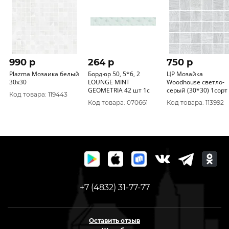
990 p
264 p
750 p
Plazma Мозаика белый
Бордюр 50, 5*6, 2
ЦР Мозайка
30х30
LOUNGE MINT
Woodhouse светло-
GEOMETRIA 42 шт 1с
серый (30*30) 1сорт
Код товара: 119443
Код товара: 070661
Код товара: 113992
+7 (4832) 31-77-77
Оставить отзыв