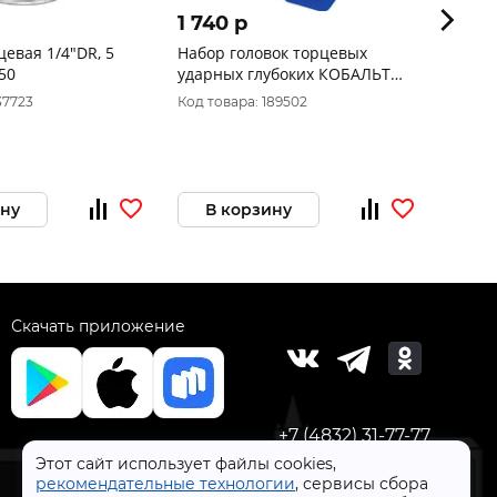
1 740 p
160 
цевая 1/4"DR, 5
Набор головок торцевых
Голов
50
ударных глубоких КОБАЛЬТ
"Проф
1/2": 17, 19, 21 мм, 923-972
с хвос
37723
Код товара: 189502
Код то
блист
ину
В корзину
В 
Скачать приложение
+7 (4832) 31-77-77
Этот сайт использует файлы cookies,
рекомендательные технологии
, сервисы сбора