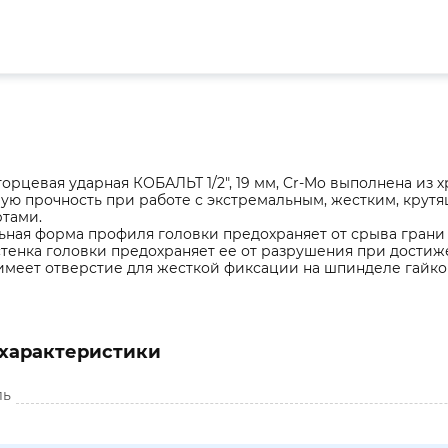
торцевая ударная КОБАЛЬТ 1/2", 19 мм, Cr-Mo выполнена из
ую прочность при работе с экстремальным, жестким, кру
ртами.
ная форма профиля головки предохраняет от срыва грани 
стенка головки предохраняет ее от разрушения при достиж
имеет отверстие для жесткой фиксации на шпинделе гайко
характеристики
ль