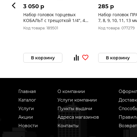
3 050 p
285 p
Набор головок торцевых
Набор головок ПРА
КОБАЛЬТ с трещоткой 1/4", 40
7, 8, 9, 10, 11, 13 м
ПРЕДМЕТОВ, CR-V, кейс (923-
блистере, серия М
Код товара: 189501
Код товара: 077279
965)
709
В корзину
В корзину
Главная
О компании
Оформл
Каталог
Услуги компании
Доставк
Услуги
Пункты выдачи
Способ
Акции
Адреса магазинов
Правил
Новости
Контакты
Возврат