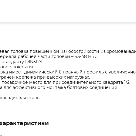
евая головка повышенной износостойкости из хромованади
ериала рабочей части головки – 45-48 HRС.
 стандарту DIN3124.
новое покрытие.
овка имеет динамический 6-гранный профиль с увеличенной
раней крепежа при высоких нагрузках.
 посадочное место для присоединительного квадрата 1/2.
а для эффективного монтажа болтовых соединений.
ванадиевая сталь
характеристики