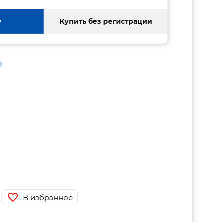
у
Купить без регистрации
е
В избранное