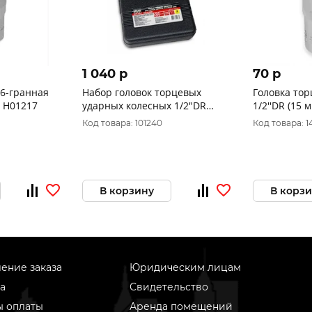
1 040 p
70 p
 6-гранная
Набор головок торцевых
Головка тор
S H01217
ударных колесных 1/2"DR
1/2''DR (15 
(17,19,21 мм) (3 предмета) AVS
Код товара: 101240
Код товара: 1
NG12-03IC
В корзину
В корз
ение заказа
Юридическим лицам
а
Свидетельство
ы оплаты
Аренда помещений