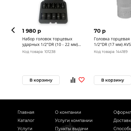
1 980 p
70 p
Набор головок торцевых
Головка торцевая
ударных 1/2"DR (10 - 22 мм)
1/2''DR (17 мм) AV
(10 предметов) AVS NG12-10I
Код товара: 101238
Код товара: 144189
В корзину
В корзину
Главная
О компании
Оформл
Каталог
Услуги компании
Доставк
Услуги
Пункты выдачи
Способ