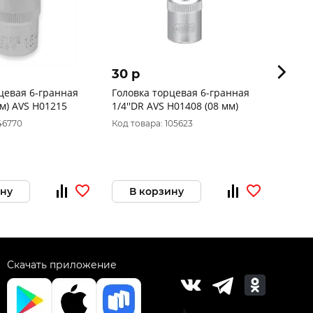
30 p
1 69
цевая 6-гранная
Головка торцевая 6-гранная
Набор
мм) AVS H01215
1/4''DR AVS H01408 (08 мм)
аксес
мм) (
46770
Код товара: 105623
Код то
12P
ину
В корзину
В 
Скачать приложение