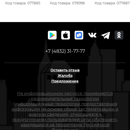
хвостовиком HEX 1/4"
подвес 643-941
хвостовиком HEX 1/4
Код товара: 077885
Код товара: 078996
Код товара: 077887
(1шт), блистер 035-134
(1шт), блистер 035-
+7 (4832) 31-77-77
Оставить отзыв
Жалоба
Предложение
На информационном ресурсе применяются
рекомендательные технологии
(информационные технологии предоставления
информации на основе сбора, систематизации и
анализа сведений, относящихся к
предпочтениям пользователей сети «Интернет»,
находящихся на территории Российской