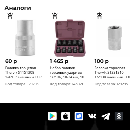
Аналоги
60 p
1 465 p
100 p
Головка торцевая
Набор головок
Головка торцевая
Thorvik S11S1308
торцевых ударных
Thorvik S13S1310
1/4"DR внешний TORX
1/2"DR, 10-24 мм, 10
1/2"DR внешний TO
Е8
предметов-1
Е10
Код товара: 129293
Код товара: 143821
Код товара: 129295
S23S1110S