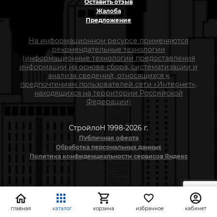
Оставить отзыв
Жалоба
Предложение
На информационном ресурсе применяются
рекомендательные технологии
(информационные технологии предоставления
информации на основе сбора, систематизации и
анализа сведений, относящихся к
предпочтениям пользователей сети «Интернет»,
находящихся на территории Российской
Федерации)
СтройлоН 1998-2026 г.
Публичная оферта
Обработка персональных данных
Политика конфиденциальности сервисов Яндекс
главная
каталог
корзина
избранное
кабинет