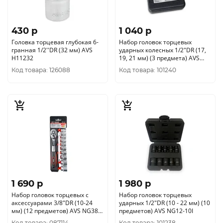
430 p
1 040 p
Головка торцевая глубокая 6-
Набор головок торцевых
гранная 1/2''DR (32 мм) AVS
ударных колесных 1/2"DR (17,
H11232
19, 21 мм) (3 предмета) AVS
NG12-03IC
Код товара: 126088
Код товара: 101240
1 690 p
1 980 p
Набор головок торцевых с
Набор головок торцевых
аксессуарами 3/8"DR (10-24
ударных 1/2"DR (10 - 22 мм) (10
мм) (12 предметов) AVS NG38-
предметов) AVS NG12-10I
12P
Код товара: 087114
Код товара: 101238