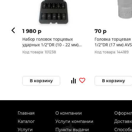
1 980 p
70 p
Набор головок торцевых
Головка торцевая
ударных 1/2"DR (10 - 22 мм)
1/2''DR (17 мм) AV
(10 предметов) AVS NG12-10I
Код товара: 101238
Код товара: 144189
В корзину
В корзину
Главная
О компании
Оформл
Каталог
Услуги компании
Доставк
Услуги
Пункты выдачи
Способ