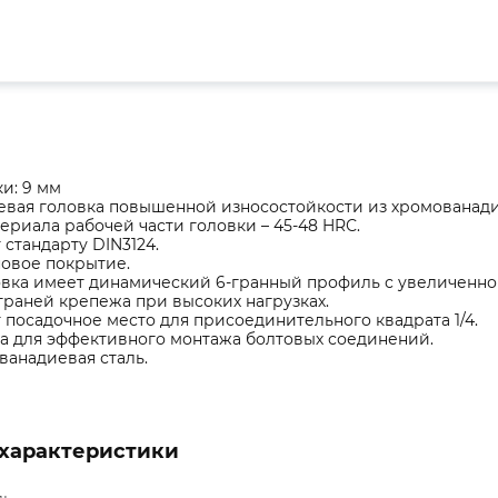
и: 9 мм
евая головка повышенной износостойкости из хромованади
ериала рабочей части головки – 45-48 HRС.
 стандарту DIN3124.
новое покрытие.
овка имеет динамический 6-гранный профиль с увеличенной
раней крепежа при высоких нагрузках.
 посадочное место для присоединительного квадрата 1/4.
а для эффективного монтажа болтовых соединений.
ванадиевая сталь.
характеристики