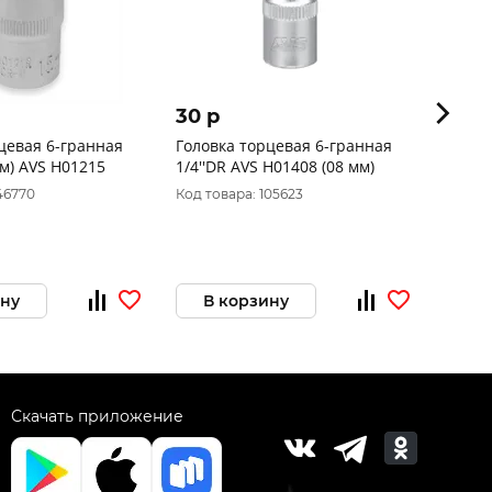
30 p
1 69
цевая 6-гранная
Головка торцевая 6-гранная
Набор
мм) AVS H01215
1/4''DR AVS H01408 (08 мм)
аксес
мм) (
46770
Код товара: 105623
Код то
12P
ину
В корзину
В 
Скачать приложение