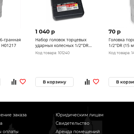
1 040 p
70 p
 6-гранная
Набор головок торцевых
Головка тор
S H01217
ударных колесных 1/2"DR
1/2''DR (15 
(17,19,21 мм) (3 предмета) AVS
Код товара: 101240
Код товара: 1
NG12-03IC
В корзину
В корз
ение заказа
Юридическим лицам
а
Свидетельство
ы оплаты
Аренда помещений