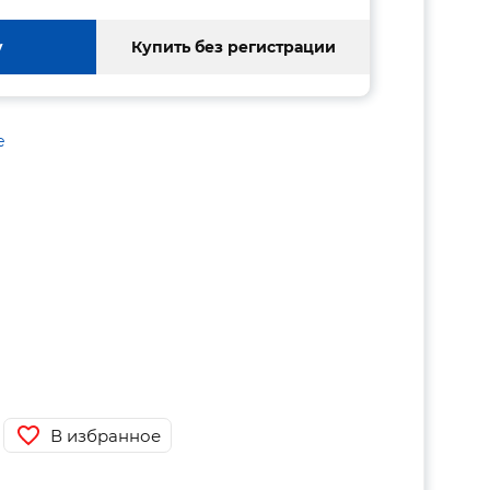
у
Купить без регистрации
е
В избранное