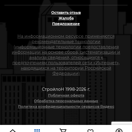
Оставить отзыв
Жалоба
Предложение
На информационном ресурсе применяются
рекомендательные технологии
(информационные технологии предоставления
информации на основе сбора, систематизации и
анализа сведений, относящихся к
предпочтениям пользователей сети «Интернет»,
находящихся на территории Российской
Федерации)
СтройлоН 1998-2026 г.
Публичная оферта
Обработка персональных данных
Политика конфиденциальности сервисов Яндекс