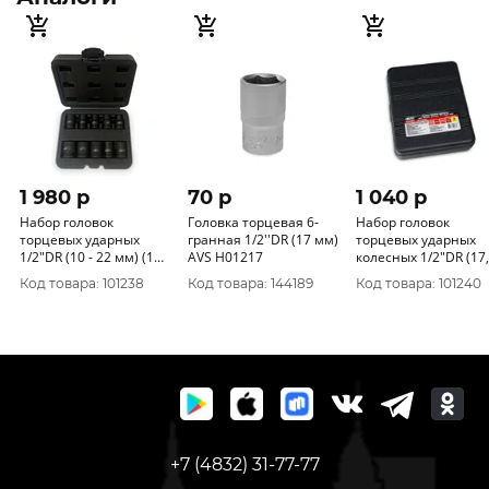
1 980 p
70 p
1 040 p
Набор головок
Головка торцевая 6-
Набор головок
торцевых ударных
гранная 1/2''DR (17 мм)
торцевых ударных
1/2"DR (10 - 22 мм) (10
AVS H01217
колесных 1/2"DR (17,
предметов) AVS NG12-
19, 21 мм) (3 предме
Код товара: 101238
Код товара: 144189
Код товара: 101240
10I
AVS NG12-03IC
+7 (4832) 31-77-77