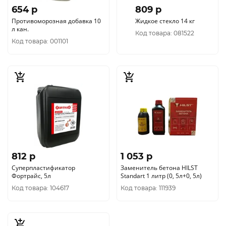
654 p
809 p
Противоморозная добавка 10
Жидкое стекло 14 кг
л кан.
Код товара: 081522
Код товара: 001101
812 p
1 053 p
Суперпластификатор
Заменитель бетона HILST
Фортрайс, 5л
Standart 1 литр (0, 5л+0, 5л)
Код товара: 104617
Код товара: 111939