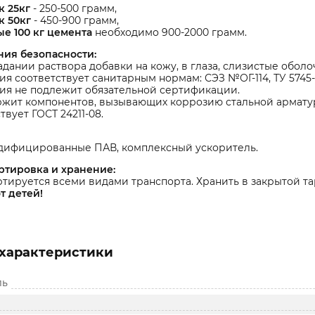
к 25кг
- 250-500 грамм,
к 50кг
- 450-900 грамм,
ые 100 кг цемента
необходимо 900-2000 грамм.
ния безопасности:
дании раствора добавки на кожу, в глаза, слизистые оболо
я соответствует санитарным нормам: СЭЗ №ОГ-114, ТУ 5745-0
ия не подлежит обязательной сертификации.
ржит компонентов, вызывающих коррозию стальной армату
твует ГОСТ 24211-08.
одифицированные ПАВ, комплексный ускоритель.
ртировка и хранение:
тируется всеми видами транспорта. Хранить в закрытой та
т детей!
характеристики
ль