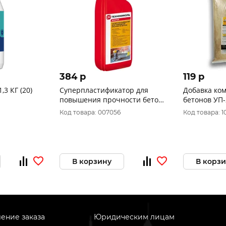
384 p
119 p
3 КГ (20)
Суперпластификатор для
Добавка ко
повышения прочности бетона
бетонов УП-2
ТЕХНОНИКОЛЬ MASTER, 1л
Код товара: 007056
Код товара: 1
В корзину
В корз
ение заказа
Юридическим лицам