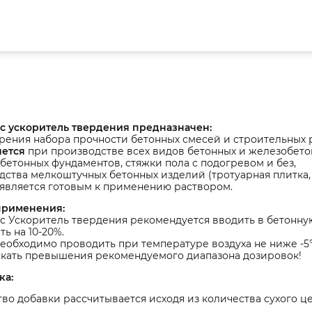
с ускоритель твердения предназначен:
рения набора прочности бетонных смесей и строительных 
ется
при производстве всех видов бетонных и железобето
бетонных фундаментов, стяжки пола с подогревом и без,
ства мелкоштучных бетонных изделий (тротуарная плитка, 
является готовым к применению раствором.
применения:
 Ускоритель твердения рекомендуется вводить в бетонную
ь на 10-20%.
еобходимо проводить при температуре воздуха не ниже -5°
скать превышения рекомендуемого диапазона дозировок!
ка:
во добавки рассчитывается исходя из количества сухого ц