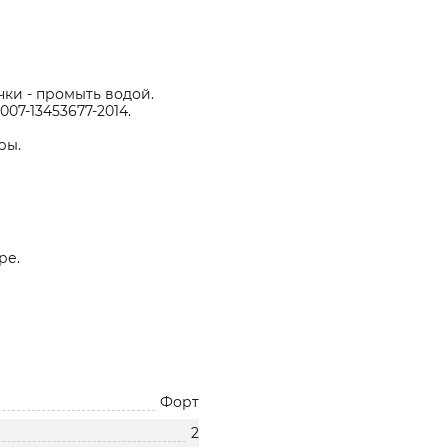
чки - промыть водой.
07-13453677-2014.
ры.
ре.
Форт
2