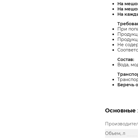
На мешо
На мешо
На кажд
Требова
При попа
Продукци
Продукц
Не соде
Соответс
Состав:
Вода, м
Транспо
Транспор
Беречь о
Основные 
Производите
Объем, л