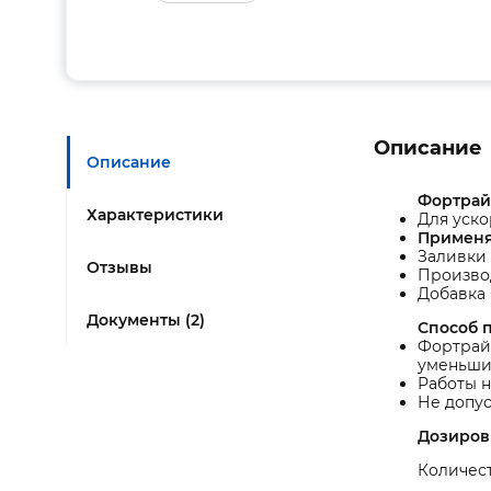
Описание
Описание
Фортрай
Характеристики
Для уско
Применя
Заливки 
Отзывы
Производ
Добавка 
Документы (2)
Способ 
Фортрайс
уменьшит
Работы н
Не допу
Дозиров
Количест