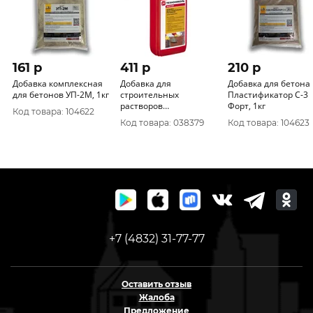
161 p
411 p
210 p
Добавка комплексная
Добавка для
Добавка для бетона
для бетонов УП-2М, 1кг
строительных
Пластификатор С-3
растворов
Форт, 1кг
Код товара: 104622
ТЕХНОНИКОЛЬ
Код товара: 038379
Код товара: 104623
MASTER, 1л
+7 (4832) 31-77-77
Оставить отзыв
Жалоба
Предложение