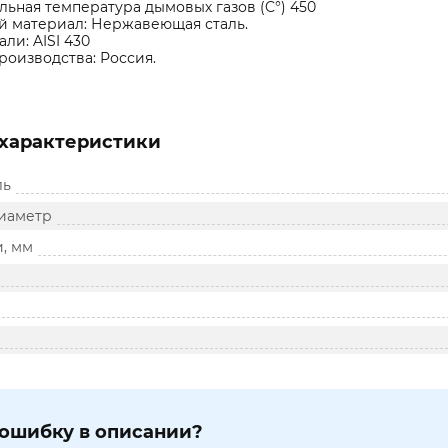
ьная температура дымовых газов (C°) 450
й материал: Нержавеющая сталь.
али: AISI 430
роизводства: Россия.
характеристики
ль
иаметр
и, мм
ошибку в описании?