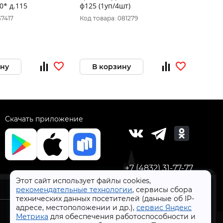
0* д.115
ф125 (1уп/4шт)
200, 4
37417
Код товара: 081279
Код то
ину
В корзину
В 
Скачать приложение
+7 (4832) 31-77-77
Этот сайт использует файлы cookies,
рекомендательные технологии
, сервисы сбора
технических данных посетителей (данные об IP-
адресе, местоположении и др.),
сервис Яндекс
Метрика
для обеспечения работоспособности и