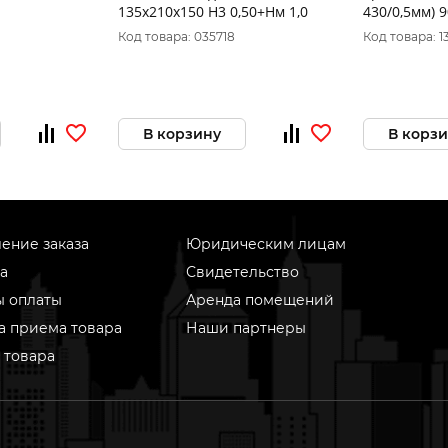
135х210х150 Н3 0,50+Нм 1,0
430/0,5мм) 9
Код товара: 035718
Код товара: 1
В корзину
В корз
ение заказа
Юридическим лицам
а
Свидетельство
ы оплаты
Аренда помещений
а приема товара
Наши партнеры
 товара