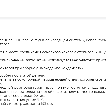
специальный элемент дымовыводящей системы, используем
газов.
ся в месте соединения основного канала с отопительным у
ревизионными заглушками используется как очистное прис
няется при сборке дымохода «по конденсату».
особенности этой детали.
ена из высокопрочной нержавеющей стали, которая характ
и.
олодной формовки гарантирует точную геометрию изделия.
олненные методом лазерной сварки, получаются тонкими.
стенок составляет 0,5 мм.
выполнен под углом 90°.
ый диаметр элемента 130 мм.