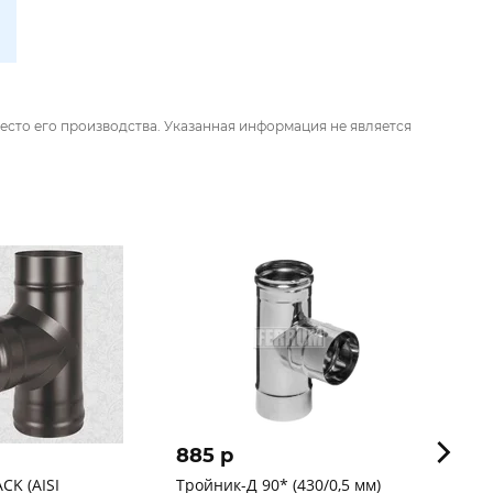
есто его производства. Указанная информация не является
885 p
3 66
CK (AISI
Тройник-Д 90* (430/0,5 мм)
Тройни