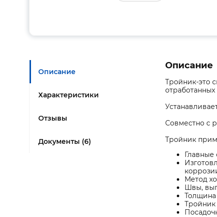
Описание
Описание
Тройник-это 
отработанных 
Характеристики
Устанавливает
Отзывы
Совместно с 
Тройник приме
Документы (6)
Главные 
Изготовл
коррози
Метод х
Швы, вып
Толщина 
Тройник 
Посадочн