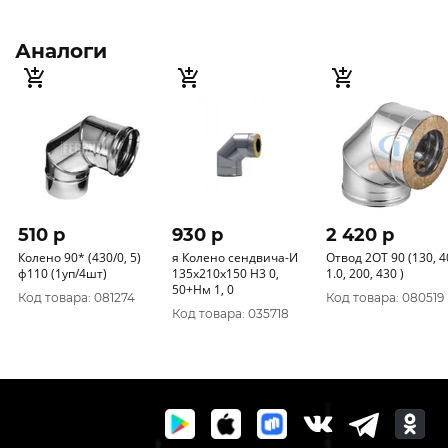
Аналоги
510 p
930 p
2 420 p
Колено 90* (430/0, 5)
я Колено сендвича-И
Отвод 2ОТ 90 (130, 409
ф110 (1уп/4шт)
135х210х150 Н3 0,
1.0, 200, 430 )
50+Нм 1, 0
Код товара: 081274
Код товара: 080519
Код товара: 035718