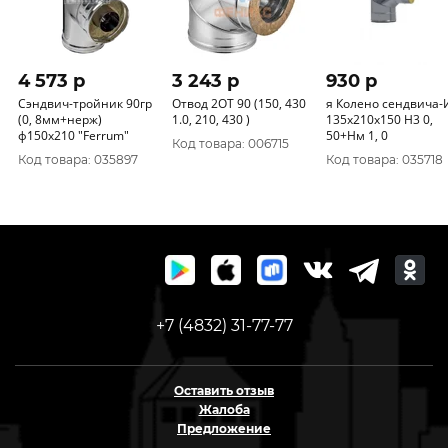
4 573 p
3 243 p
930 p
Сэндвич-тройник 90гр
Отвод 2ОТ 90 (150, 430
я Колено сендвича-
(0, 8мм+нерж)
1.0, 210, 430 )
135х210х150 Н3 0,
ф150х210 "Ferrum"
50+Нм 1, 0
Код товара: 006715
Код товара: 035897
Код товара: 035718
+7 (4832) 31-77-77
Оставить отзыв
Жалоба
Предложение