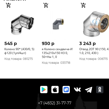
545 p
930 p
3 243 p
Колено 90* (430/0, 5)
я Колено сендвича-И
Отвод 2ОТ 90 (150, 430
ф120 (1уп/4шт)
135х210х150 Н3 0,
1.0, 210, 430 )
50+Нм 1, 0
Код товара: 081275
Код товара: 006715
Код товара: 035718
+7 (4832) 31-77-77