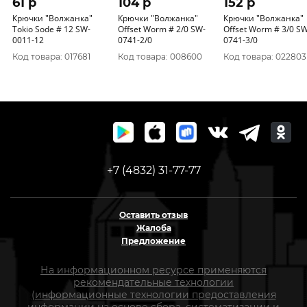
61 p
104 p
152 p
Крючки "Волжанка"
Крючки "Волжанка"
Крючки "Волжанка"
Tokio Sode # 12 SW-
Offset Worm # 2/0 SW-
Offset Worm # 3/0 SW-
0011-12
0741-2/0
0741-3/0
Код товара: 017681
Код товара: 008600
Код товара: 022803
+7 (4832) 31-77-77
Оставить отзыв
Жалоба
Предложение
На информационном ресурсе применяются
рекомендательные технологии
(информационные технологии предоставления