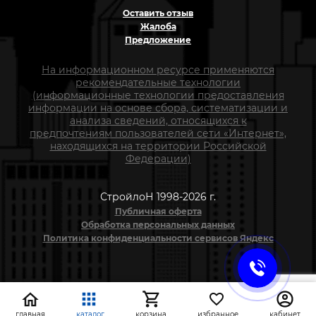
Оставить отзыв
Жалоба
Предложение
На информационном ресурсе применяются
рекомендательные технологии
(информационные технологии предоставления
информации на основе сбора, систематизации и
анализа сведений, относящихся к
предпочтениям пользователей сети «Интернет»,
находящихся на территории Российской
Федерации)
СтройлоН 1998-2026 г.
Публичная оферта
Обработка персональных данных
Политика конфиденциальности сервисов Яндекс
главная
каталог
корзина
избранное
кабинет