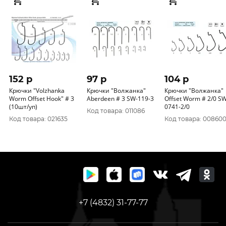
152 p
97 p
104 p
Крючки "Volzhanka
Крючки "Волжанка"
Крючки "Волжанка"
Worm Offset Hook" # 3
Aberdeen # 3 SW-119-3
Offset Worm # 2/0 SW-
(10шт/уп)
0741-2/0
Код товара: 011086
Код товара: 021635
Код товара: 00860
+7 (4832) 31-77-77