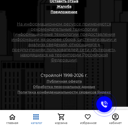
Оставить отзыв
Жалоба
Предложение
На информационном ресурсе применяются
рекомендательные технологии
(информационные технологии предоставления
информации на основе сбора, систематизации и
анализа сведений, относящихся к
предпочтениям пользователей сети «Интернет»,
находящихся на территории Российской
Федерации)
СтройлоН 1998-2026 г.
Публичная оферта
Обработка персональных данных
Политика конфиденциальности сервисов Яндекс
главная
каталог
корзина
избранное
кабинет