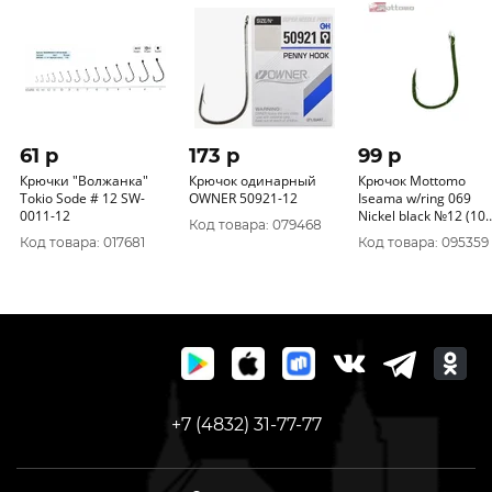
61 p
173 p
99 p
Крючки "Волжанка"
Крючок одинарный
Крючок Mottomo
Tokio Sode # 12 SW-
OWNER 50921-12
Iseama w/ring 069
0011-12
Nickel black №12 (10
Код товара: 079468
шт) , Япония
Код товара: 017681
Код товара: 095359
+7 (4832) 31-77-77