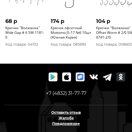
68 p
174 p
104 p
Крючки "Волжанка"
Крючок офсетный
Крючки "Волжанка"
Wide Gap # 6 SW-1181-
Mottomo JS-17 №6 10шт
Offset Worm # 2/0 SW-
6
(Южная Корея)
0741-2/0
Код товара: 041112
Код товара: 085693
Код товара: 00860
+7 (4832) 31-77-77
Оставить отзыв
Жалоба
Предложение