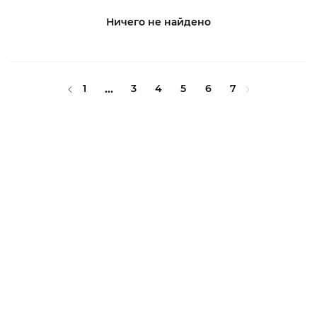
Ничего не найдено
1
...
3
4
5
6
7