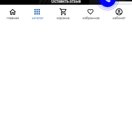
Оставить отзыв
Жалоба
Предложение
главная
каталог
корзина
избранное
кабинет
На информационном ресурсе применяются
рекомендательные технологии
(информационные технологии предоставления
информации на основе сбора, систематизации и
анализа сведений, относящихся к
предпочтениям пользователей сети «Интернет»,
находящихся на территории Российской
Федерации)
СтройлоН 1998-2026 г.
Публичная оферта
Обработка персональных данных
Политика конфиденциальности сервисов Яндекс