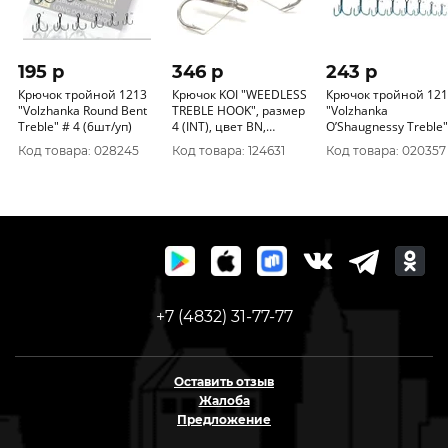
195 p
346 p
243 p
Крючок тройной 1213
Крючок KOI "WEEDLESS
Крючок тройной 12
"Volzhanka Round Bent
TREBLE HOOK", размер
"Volzhanka
Treble" # 4 (6шт/уп)
4 (INT), цвет BN,
O’Shaugnessy Treble"
тройник незацепляйка
4 (6шт/уп)
Код товара: 028245
Код товара: 124631
Код товара: 020357
(5 шт.)
+7 (4832) 31-77-77
Оставить отзыв
Жалоба
Предложение