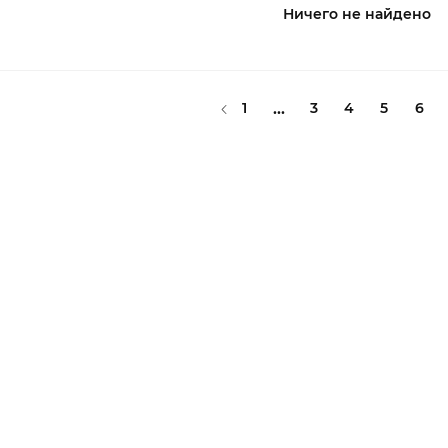
Ничего не найдено
1
...
3
4
5
6