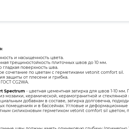
а:
ность и насыщенность цвета.
ная трещиностойкость плиточных швов до 10 мм.
 гладкая поверхность шва.
е сочетание по цветам с герметиками vetonit comfort sil.
ия защиты от плесени и грибка.
 ГОСТ CG2WA.
rt Spectrum
- цветная цементная затирка для швов 1-10 мм.
з мозаики, керамической, керамогранитной и стеклянной п
циальным добавкам в составе, затирка долговечна, подходи
ых помещениях и в бассейнах. Угловые и деформационные с
тным силиконовым герметиком vetonit comfort sil цветом, 
очные швы должны иметь одинаковую глубину (примерно 2