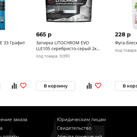
665 p
228 p
E 33 Графит
Затирка LITOCHROM EVO
Фуга-блеск
LLE105 серебристо-серый 2кг
Код товара
LUX
Код товара: 103911
В корзину
В кор
ение заказа
Юридическим лицам
а
Свидетельство
ы оплаты
Аренда помещений