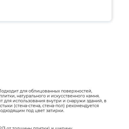
 Подходит для облицованных поверхностей,
литки, натурального и искусственного камня.
т для использования внутри и снаружи зданий, в
тыки (стена-стена, стена-пол) рекомендуется
подходящим под цвет затирки.
/3 от толщины плитки) и ширину.