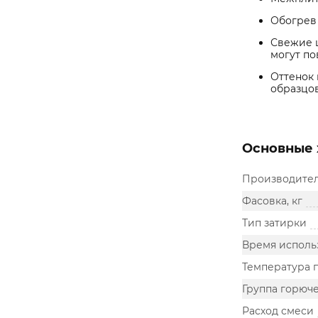
Обогрев 
Свежие ш
могут по
Оттенок 
образцов
Основные 
Производите
Фасовка, кг
Тип затирки
Время исполь
Температура 
Группа горюч
Расход смеси