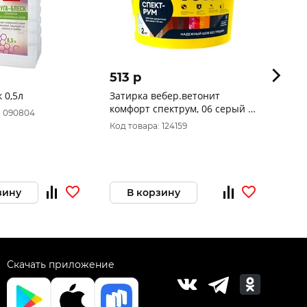
513 p
626 
 0,5л
Затирка вебер.ветонит
Затир
комфорт спектрум, 06 серый 2
корич
: 090804
кг
Код товара: 124159
Код то
зину
В корзину
В 
Скачать приложение