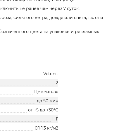
ключить не ранее чем через 7 суток.
за, сильного ветра, дождя или снега, т.к. они
обозначенного цвета на упаковке и рекламных
Vetonit
2
Цементная
до 50 мин
от +5 до +30°С
НГ
0,1-1,3 кг/м2