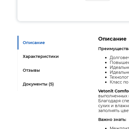
Описание
Описание
Преимуществ
Характеристики
Долговеч
Повышен
Идеально
Отзывы
Идеально
Технолог
Класс по
Документы (5)
Vetonit Comfo
выполненных и
Благодаря спе
сухих и влажн
заполнять цве
Важно знать:
Межплит