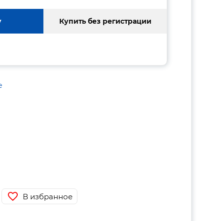
у
Купить без регистрации
е
В избранное