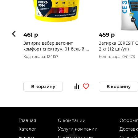
461 p
459 p
Затирка вебер.ветонит
Затирка CERESIT C
комфорт спектрум, 01 белый 2
2 кг (12 шт/уп)
кг
Код товара: 124157
Код товара: 041473
В корзину
В корзину
Главная
О компании
Оформл
Каталог
Услуги компании
Доставк
Услуги
Пункты выдачи
Способ