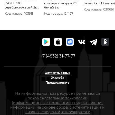
EVO LLE105
комфорт спектрум, 01
Белая 2 кг (12 шт/уп)
серебристо-серый 2кг
белый 2 кг
Код товара: 030661
LUX
Код товара: 103911
Код товара: 124157
+7 (4832) 31-77-77
Оставить отзыв
Жалоба
Предложение
На информационном ресурсе применяются
рекомендательные технологии
(информационные технологии предоставления
информации на основе сбора, систематизации и
анализа сведений, относящихся к