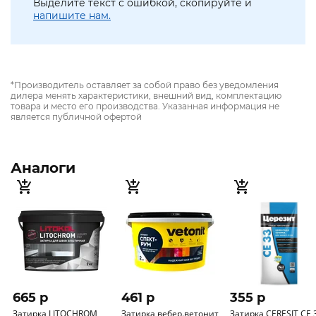
Выделите текст с ошибкой, скопируйте и
напишите нам.
*Производитель оставляет за собой право без уведомления
дилера менять характеристики, внешний вид, комплектацию
товара и место его производства. Указанная информация не
является публичной офертой
Аналоги
665 p
461 p
355 p
Затирка LITOCHROM
Затирка вебер.ветонит
Затирка CERESIT CE 