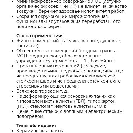
Минимизированное содержание ЛОС (летучих
органических соединений) не влияет на качество
воздуха и бережет здоровье исполнителя работ.
Сохраняя окружающий мир: экологичная,
функциональная упаковка из переработанного
полимерного сырья.
Сфера применения:
Жилых помещений (санузлы, ванные, душевые,
гостиные);
Общественных помещений (входные группы,
МОП, медицинские, образовательные
учреждения, супермаркеты, ТРЦ, бассейны);
Промышленных помещений (складские,
производственные, подсобные помещения), где
не предъявляются требования к химической
стойкости швов и не предполагается контакт с
агрессивными веществами;
Балконов, террас и т. д.;
На деформирующихся основаниях таких как
гипсоволокнистые листы (ГВЛ), гипсокартон
(ГКЛ), стекломагнезитовые листы (СМЛ);
Цементные стяжки с водяным и электрическим
подогревом.
Типы облицовки:
Керамическая плитка.