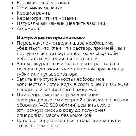
Керамическая мозаика.
Стеклянная мозаика.
Керамогранит.
Керамогранитная мозаика.
Натуральный камень (невпитывающий).
Агломерат.
Инструкция по применению:
Перед началом отделки швов необходимо
убедиться, что клей или раствор, применённый
при укладке плитки, полностью высох, чтобы
избежать изменения цвета затирки.
Затем аккуратно очистить швы от раствора и
мусора и увлажнить чистой водой при помощи
губки или пульверизатора.
Залить в чистую ёмкость необходимое
количество чистой воды в соотношении 0,60-0,66
л воды на 2 кг Litochrom Luxury Evo.
При непрерывном перемешивании
электродрелью с миксерной насадкой на низких
оборотах (400-800 об/мин) всыпать сухую
затирочную смесь в воду до получения
однородной массы без комочков.
Дать раствору отстояться в течение 5 минут и
снова перемешать.