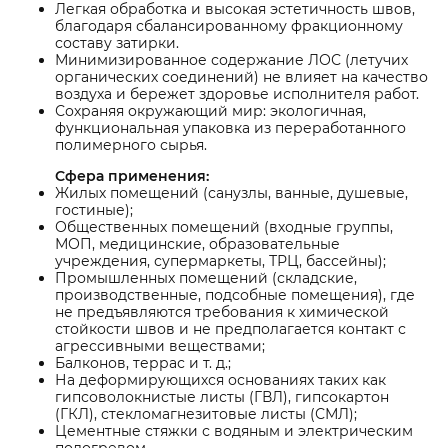
Легкая обработка и высокая эстетичность швов,
благодаря сбалансированному фракционному
составу затирки.
Минимизированное содержание ЛОС (летучих
органических соединений) не влияет на качество
воздуха и бережет здоровье исполнителя работ.
Сохраняя окружающий мир: экологичная,
функциональная упаковка из переработанного
полимерного сырья.
Сфера применения:
Жилых помещений (санузлы, ванные, душевые,
гостиные);
Общественных помещений (входные группы,
МОП, медицинские, образовательные
учреждения, супермаркеты, ТРЦ, бассейны);
Промышленных помещений (складские,
производственные, подсобные помещения), где
не предъявляются требования к химической
стойкости швов и не предполагается контакт с
агрессивными веществами;
Балконов, террас и т. д.;
На деформирующихся основаниях таких как
гипсоволокнистые листы (ГВЛ), гипсокартон
(ГКЛ), стекломагнезитовые листы (СМЛ);
Цементные стяжки с водяным и электрическим