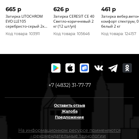
665 p
626 p
461 p
Затирка LITOCHROM
Затирка CERESIT CE 40
Затирка вебер.вето
EVO LLE105
Светло-коричневый 2
комфорт спектрум, 01
серебристо-серый 2кг
кг (12 шт/уп)
белый 2 кг
LUX
Код товара: 103911
Код товара: 105646
Код товара: 124157
+7 (4832) 31-77-77
Оставить отзыв
Жалоба
Предложение
На информационном ресурсе применяются
рекомендательные технологии