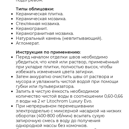
подогревом.
Типы облицовки:
Керамическая плитка.
Керамическая мозаика.
Стеклянная мозаика.
Керамогранит.
Керамогранитная мозаика.
Натуральный камень (невпитывающий).
Агломерат.
Инструкция по применению:
Перед началом отделки швов необходимо
убедиться, что клей или раствор, применённый
при укладке плитки, полностью высох, чтобы
избежать изменения цвета затирки.
Затем аккуратно очистить швы от раствора и
мусора и увлажнить чистой водой при помощи
губки или пульверизатора.
Залить в чистую ёмкость необходимое
количество чистой воды в соотношении 0,60-0,66
л воды на 2 кг Litochrom Luxury Evo.
При непрерывном перемешивании
электродрелью с миксерной насадкой на низких
оборотах (400-800 об/мин) всыпать сухую
затирочную смесь в воду до получения
однородной массы без комочков.