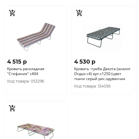
4 515 p
4 530 p
Кровать раскладная
Кровать -тумба Дакота (аналог
"Стефания" с404
Отдых с4) арт.с1250 (цвет
ткани серый рис.одуванчик
Код товара: 053296
Код товара: 134056